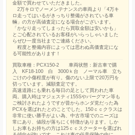
金額で買わせていただきました。
2万キロでノーメンテナンスの車両より「4万キ
ロ走ってはいるがきっちり整備がされている車
輛」の方が高値査定になる場合がございます。
「かなり走ってしまったら買取金額は安いかも」
とご心配されているお客様がいらっしゃいました
らぜひ一度当社までご連絡ください。
程度と整備内容によっては思わぬ高価査定にな
る可能性があります！
買取車種：PCX150-2 車両状態：新古車で購
入 KF18-100 白 3000ｋ台 ノーマル車 立ち
ごけの小傷程度が有り。傷のない上限で20万円を
切っています。減額査定です。
高速道路にも乗れる毎日の足として買われた車
両。購入時はマジェスティ155Sやバーグマン等も
ご検討されたようですが昔からホンダ党だった為
PCXを選ばれたとのことでした。150ｃｃクラスは
非常に使い勝手がよい為、中古市場でのニーズは
常にあり、値段が落ちにく特徴があります。しか
しお車もお持ちの方は125ｃｃスクーターを選ばれ
る傾向が強いです。これは車の任意保険の中に