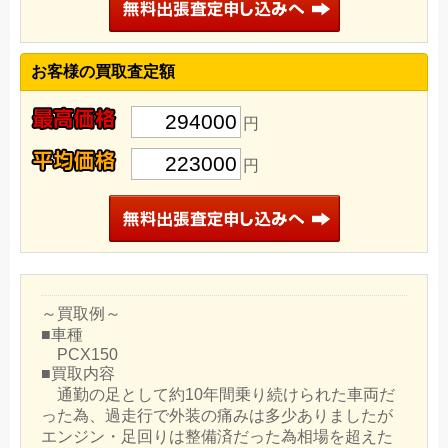
お客様の買取査定額
294000
円
223000
円
～買取例～
■車種
PCX150
■買取内容
通勤の足として約10年間乗り続けられた車両だ
った為、過走行で外装の痛みは多少ありましたが
エンジン・足回りは整備済だった為相場を超えた