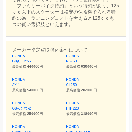
「ファミリーバイク特約」という特約があり、125
ｃｃ以下のスクーターは格安の保険料で入れる特
約の為、ランニングコストを考えると125ｃｃも一
つの賢い選択肢といえます。
メーカー指定買取強化案件について
HONDA
HONDA
GBｸﾗﾌﾞﾏﾝ-5
PS250
最高価格
440000
円
最高価格
630000
円
HONDA
HONDA
AX-1
CL250
最高価格
540000
円
最高価格
202000
円
HONDA
HONDA
GBｸﾗﾌﾞﾏﾝ-2
FTR223
最高価格
250000
円
最高価格
318000
円
HONDA
HONDA
GBｸﾗﾌﾞﾏﾝ-4
CBR250RR MC22