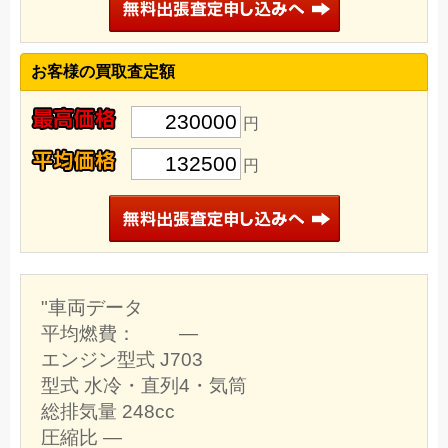
お客様の買取査定額
230000
円
132500
円
"車両データ
平均燃費： ―
エンジン型式 J703
型式 水冷・直列4・気筒
総排気量 248cc
圧縮比 ―