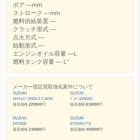
ボア ―mm
ストローク ―mm
燃料供給装置 ―
クラッチ形式 ―
点火方式 ―
始動形式 ―
エンジンオイル容量 ―L
燃料タンク容量 ― L"
メーカー指定買取強化案件について
SUZUKI
SUZUKI
ｽｶｲｳｪｲﾌﾞ250S-2 CJ43A
ｼﾞｪﾍﾞﾙ250XC
最高価格
220000
円
最高価格
610000
円
SUZUKI
SUZUKI
DF200E
ST250ﾀｲﾌﾟE
最高価格
230000
円
最高価格
450000
円