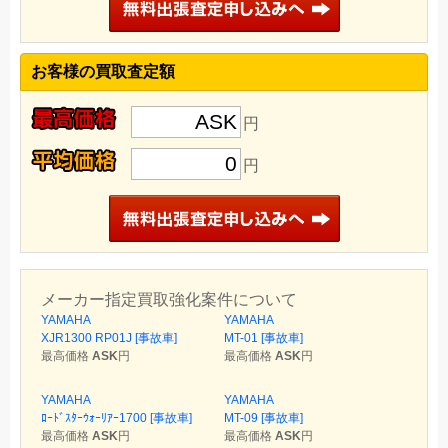
お客様の買取査定額
ASK
円
0
円
メーカー指定買取強化案件について
YAMAHA
YAMAHA
XJR1300 RP01J [事故車]
MT-01 [事故車]
最高価格
ASK
円
最高価格
ASK
円
YAMAHA
YAMAHA
ﾛｰﾄﾞｽﾀｰｳｫｰﾘｱｰ1700 [事故車]
MT-09 [事故車]
最高価格
ASK
円
最高価格
ASK
円