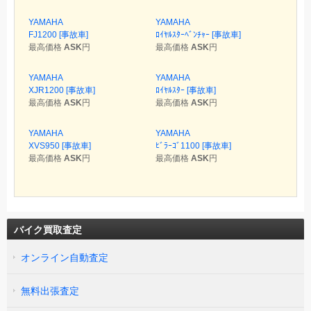
YAMAHA
YAMAHA
FJ1200 [事故車]
ﾛｲﾔﾙｽﾀｰﾍﾞﾝﾁｬｰ [事故車]
最高価格
ASK
円
最高価格
ASK
円
YAMAHA
YAMAHA
XJR1200 [事故車]
ﾛｲﾔﾙｽﾀｰ [事故車]
最高価格
ASK
円
最高価格
ASK
円
YAMAHA
YAMAHA
XVS950 [事故車]
ﾋﾞﾗｰｺﾞ1100 [事故車]
最高価格
ASK
円
最高価格
ASK
円
バイク買取査定
オンライン自動査定
無料出張査定