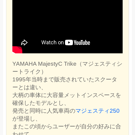
YAMAHA MajestyC Trike（マジェスティシ
ートライク）
1995年当時まで販売されていたスクータ
ーとは違い、
大柄の車体に大容量メットインスペースを
確保したモデルとし、
発売と同時に人気車両の
マジェスティ250
が登場し、
またこの頃からユーザーが自分の好みに合
わせて