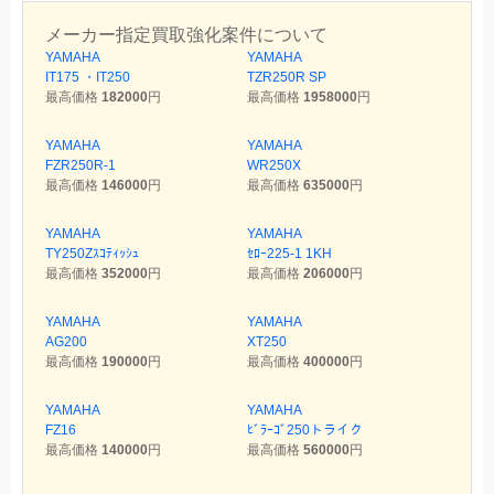
メーカー指定買取強化案件について
YAMAHA
YAMAHA
IT175 ・IT250
TZR250R SP
最高価格
182000
円
最高価格
1958000
円
YAMAHA
YAMAHA
FZR250R-1
WR250X
最高価格
146000
円
最高価格
635000
円
YAMAHA
YAMAHA
TY250Zｽｺﾃｨｯｼｭ
ｾﾛｰ225-1 1KH
最高価格
352000
円
最高価格
206000
円
YAMAHA
YAMAHA
AG200
XT250
最高価格
190000
円
最高価格
400000
円
YAMAHA
YAMAHA
FZ16
ﾋﾞﾗｰｺﾞ250トライク
最高価格
140000
円
最高価格
560000
円