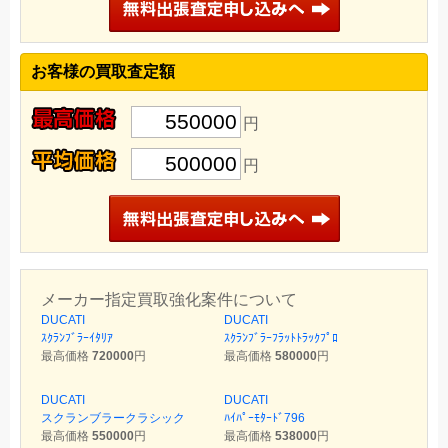
お客様の買取査定額
550000
円
500000
円
メーカー指定買取強化案件について
DUCATI
DUCATI
ｽｸﾗﾝﾌﾞﾗｰｲﾀﾘｱ
ｽｸﾗﾝﾌﾞﾗｰﾌﾗｯﾄﾄﾗｯｸﾌﾟﾛ
最高価格
720000
円
最高価格
580000
円
DUCATI
DUCATI
スクランブラークラシック
ﾊｲﾊﾟｰﾓﾀｰﾄﾞ796
最高価格
550000
円
最高価格
538000
円