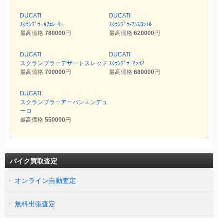
DUCATI
DUCATI
ｽｸﾗﾝﾌﾞﾗｰｶﾌｪﾚｰｻｰ
ｽｸﾗﾝﾌﾞﾗ-ﾌﾙｽﾛｯﾄﾙ
最高価格
780000
円
最高価格
620000
円
DUCATI
DUCATI
スクランブラーデザートスレッド
ｽｸﾗﾝﾌﾞﾗｰﾏｯﾊ2
最高価格
700000
円
最高価格
680000
円
DUCATI
スクランブラーアーバンエンデュ
ーロ
最高価格
550000
円
バイク買取査定
オンライン自動査定
無料出張査定