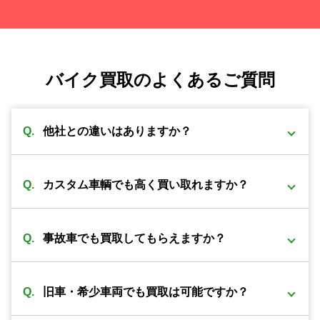
バイク買取のよくあるご質問
他社との違いはありますか？
弊社は同グループ内に小売や輸出部門があり他社よ
カスタム車輌でも高く買い取れますか？
りもバイクの販売先がある為、 在庫を抱える事も無
くコストの削減が可能となっております。 その結
買取可能です。 改造は、改造者の趣味、傾向が大き
果、買取価格を高くさせていただく事が可能になっ
事故車でも買取してもらえますか？
く反映される車両がほとんどです。 ノーマル部品と
ております。
セットの場合プラス評価しますが、ノーマルパーツ
事故前の車両より査定額は落ちてしまいますが、買
が無い状態ですとマイナス評価となる車両もありま
旧車・希少車両でも買取は可能ですか？
取可能です。 一般的に廃車費用は8000～数万円かか
す。
ると言われています。 事故車を所有していても利用