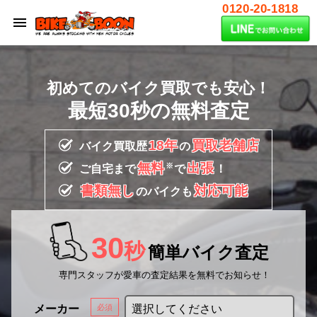
0120-20-1818
初めてのバイク買取でも安心！
最短30秒の無料査定
18年
買取老舗店
バイク買取歴
の
無料
出張
※
ご自宅まで
で
！
書類無し
対応可能
のバイクも
30
秒
簡単バイク査定
専門スタッフが愛車の査定結果を無料でお知らせ！
メーカー