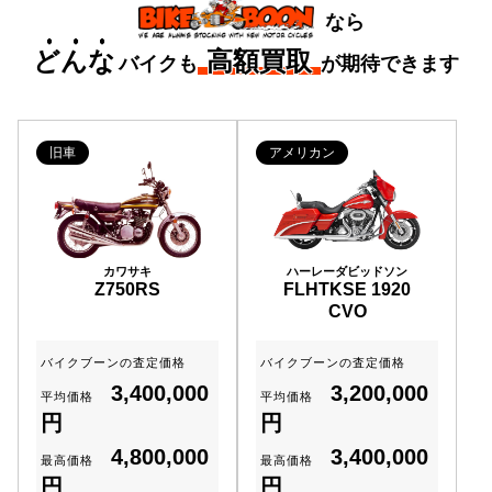
2026/07
栃木県
イ フルカスタム
なら
HONDA CB750K0仕様
2026/07
東京都
どんな
高額買取
バイクも
が期待できます
ＳＵＺＵＫＩ GS400
2026/07
埼玉県
ＫＡＷＡＳＡＫＩ GPZ400F
2026/06
栃木県
旧車
アメリカン
カワサキ
ハーレーダビッドソン
Z750RS
FLHTKSE 1920
CVO
バイクブーンの査定価格
バイクブーンの査定価格
3,400,000
3,200,000
平均価格
平均価格
円
円
4,800,000
3,400,000
最高価格
最高価格
円
円