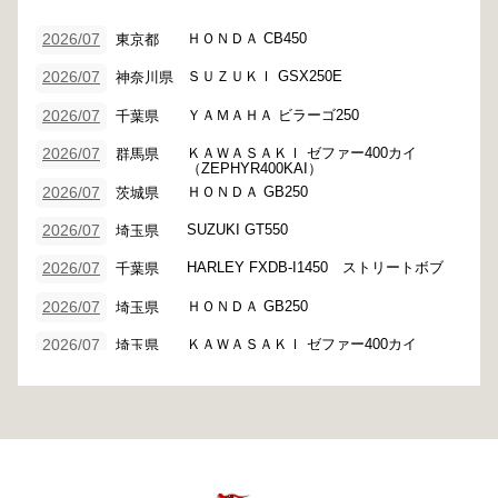
ＨＯＮＤＡ CB450
2026/07
東京都
ＳＵＺＵＫＩ GSX250E
2026/07
神奈川県
ＹＡＭＡＨＡ ビラーゴ250
2026/07
千葉県
ＫＡＷＡＳＡＫＩ ゼファー400カイ
2026/07
群馬県
（ZEPHYR400KAI）
ＨＯＮＤＡ GB250
2026/07
茨城県
SUZUKI GT550
2026/07
埼玉県
HARLEY FXDB-I1450 ストリートボブ
2026/07
千葉県
ＨＯＮＤＡ GB250
2026/07
埼玉県
ＫＡＷＡＳＡＫＩ ゼファー400カイ
2026/07
埼玉県
（ZEPHYR400KAI）
ハーレー XL883N スポーツスターアイ
2026/07
茨城県
アン
SUZUKI TR50 TR50S TR50S-2 ストリー
2026/07
東京都
トマジック
ＫＡＷＡＳＡＫＩ ゼファー400カイ
2026/07
東京都
（ZEPHYR400KAI）
HARLEY FLSTF1450 ファットボー