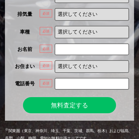
排気量
車種
お名前
お住まい
電話番号
無料査定する
※
関東圏
（東京、神奈川、埼玉、千葉、茨城、群馬、栃木）
および福島、
長野、山梨、静岡、愛知が無料出張エリアです。