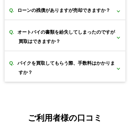
買取可能です。旧車・希少車両は相場がわからなか
価値はなく、処分する際には必ず廃車費用がかかり
ローンの残債がありますが売却できますか？
ったりと扱える会社が少ない為、売却が難しいとさ
ます。 バイク屋だからこそ修理すれば再使用できる
れています。 しかし弊社は経験豊富な査定員がいる
可能ですが、バイクの売却額からローン残額を清算
パーツがあったり利用方法は色々のあるので是非ご
為、安心してご売却頂けるかと思います。
オートバイの書類を紛失してしまったのですが
したあとの残金をお振込みとさせて頂きます。
相談下さい。
買取はできますか？
可能です。書類再発行後の振込となります。 また廃
バイクを買取してもらう際、手数料はかかりま
車済の書類の紛失の場合は再発行の際に廃車した際
すか？
の日時、ナンバープレートの番号、住所、名義人の
お名前が必須となります。 上記の4点がわからない
通常のバイクであれば一切手数料は不要ですが、 お
場合廃車書の再発行は不可となります。 書類の再発
値段が付けられないバイクや書類紛失したバイクの
行が不可でも買取は可能ですが、バイクとしてでは
み引き上げ代、書類の再発行代が必要となります。
なく部品扱いになる為、査定額は通常のバイクより
ご利用者様の口コミ
下がります。