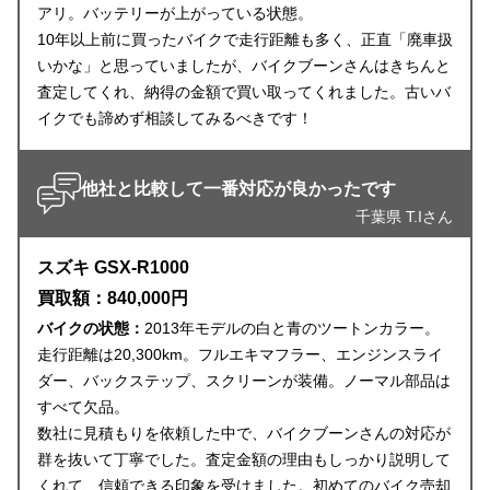
アリ。バッテリーが上がっている状態。
10年以上前に買ったバイクで走行距離も多く、正直「廃車扱
いかな」と思っていましたが、バイクブーンさんはきちんと
査定してくれ、納得の金額で買い取ってくれました。古いバ
イクでも諦めず相談してみるべきです！
他社と比較して一番対応が良かったです
千葉県 T.Iさん
スズキ GSX-R1000
買取額：840,000円
バイクの状態：
2013年モデルの白と青のツートンカラー。
走行距離は20,300km。フルエキマフラー、エンジンスライ
ダー、バックステップ、スクリーンが装備。ノーマル部品は
すべて欠品。
数社に見積もりを依頼した中で、バイクブーンさんの対応が
群を抜いて丁寧でした。査定金額の理由もしっかり説明して
くれて、信頼できる印象を受けました。初めてのバイク売却