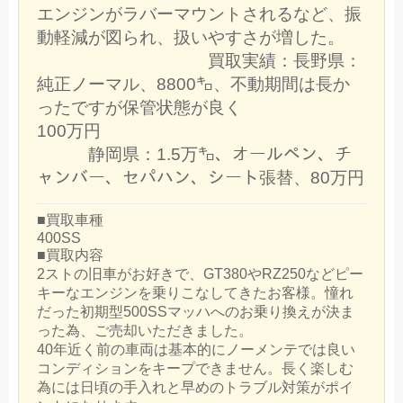
エンジンがラバーマウントされるなど、振
動軽減が図られ、扱いやすさが増した。
買取実績：長野県：
純正ノーマル、8800㌔、不動期間は長か
ったですが保管状態が良く
100万円
静岡県：1.5万㌔、オールペン、チ
ャンバー、セパハン、シート張替、80万円
■買取車種
400SS
■買取内容
2ストの旧車がお好きで、GT380やRZ250などピー
キーなエンジンを乗りこなしてきたお客様。憧れ
だった初期型500SSマッハへのお乗り換えが決ま
った為、ご売却いただきました。
40年近く前の車両は基本的にノーメンテでは良い
コンディションをキープできません。長く楽しむ
為には日頃の手入れと早めのトラブル対策がポイ