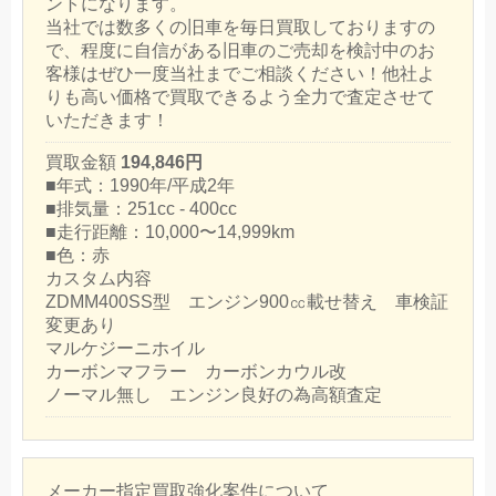
ントになります。
当社では数多くの旧車を毎日買取しておりますの
で、程度に自信がある旧車のご売却を検討中のお
客様はぜひ一度当社までご相談ください！他社よ
りも高い価格で買取できるよう全力で査定させて
いただきます！
買取金額
194,846円
■年式：1990年/平成2年
■排気量：251cc - 400cc
■走行距離：10,000〜14,999km
■色：赤
カスタム内容
ZDMM400SS型 エンジン900㏄載せ替え 車検証
変更あり
マルケジーニホイル
カーボンマフラー カーボンカウル改
ノーマル無し エンジン良好の為高額査定
メーカー指定買取強化案件について