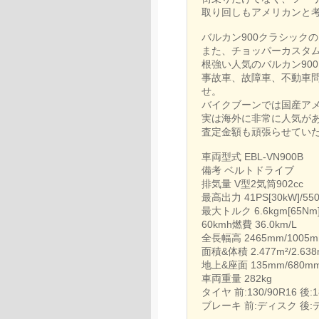
取り回しもアメリカンと
バルカン900クラシック
また、チョッパーカスタ
根強い人気のバルカン90
事故車、故障車、不動車
せ。
バイクブーンでは国産ア
実は海外に非常に人気が
査定金額も頑張らせてい
車両型式 EBL-VN900B
備考 ベルトドライブ
排気量 V型2気筒902cc
最高出力 41PS[30kW]/550
最大トルク 6.6kgm[65Nm]
60kmh燃費 36.0km/L
全長幅高 2465mm/1005m
面積&体積 2.477m²/2.638
地上&座面 135mm/680m
車両重量 282kg
タイヤ 前:130/90R16 後:1
ブレーキ 前:ディスク 後: