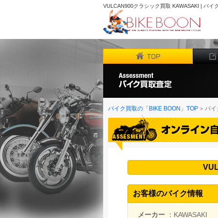
VULCAN900クラシック買取 KAWASAKI | 
バイク買取の「BIKE BOON」TOP
バイ
VU
お客様のバイク情報
メーカー
：KAWASAKI