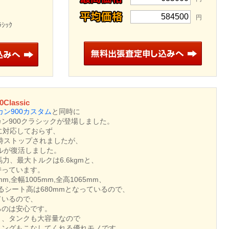
584500
円
ｼｯｸ
Classic
カン900カスタム
と同時に
ン900クラシックが登場しました。
に対応しておらず、
一時ストップされましたが、
デルが復活しました。
力、最大トルクは6.6kgmと、
持っています。
,全幅1005mm,全高1065mm、
るシート高は680mmとなっているので、
ているので、
るのは安心です。
く、タンクも大容量なので
リングもこなしてくれる優れモノです。