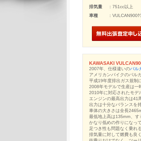
排気量
：751cc以上
車種
：VULCAN900ｸﾗ
KAWASAKI VULCAN900
2007年、仕様違いの
バル
アメリカンバイクのバルカ
平成19年度排出ガス規制
2008年モデルで生産は
2010年に対応されたモ
エンジンの最高出力は41馬
出力は十分なバランスを
車体の大きさは全長2465mm
最低地上高は135mm、す
かなり低めの作りになっ
足つき性も問題なく乗れ
排気量に対して燃費も良
街乗りだけでなく、ツー