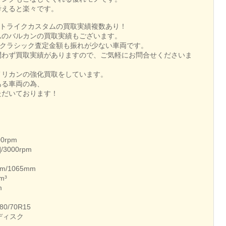
考えると楽々です。
のトライクカスタムの買取実績複数あり！
ムのバルカンの買取実績もございます。
0クラシック査定金額も振れが少ない車両です。
問わず買取実績がありますので、ご気軽にお問合せくださいま
メリカンの強化買取をしています。
ある車両の為、
ただいております！
0rpm
/3000rpm
m/1065mm
m³
m
80/70R15
ディスク