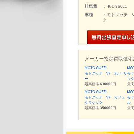
排気量
：401-750cc
車種
：モトグッチ 
ク
メーカー指定買取強化
MOTO GUZZI
MOT
モトグッチ V7 2レーサ
モト
ー
ッ
最高価格
630000
円
最
MOTO GUZZI
MOT
モトグッチ V7 カフェ
モト
クラシック
ル
最高価格
350000
円
最