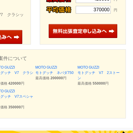
370000
円
V7 クラシッ
案件について
O GUZZI
MOTO GUZZI
MOTO GUZZI
グッチ V7 クラシ
モトグッチ ネバダ750
モトグッチ V7 2ストー
ク
最高価格
200000
円
ン
高価格
420000
円
最高価格
550000
円
O GUZZI
グッチ V7スペシャ
高価格
350000
円