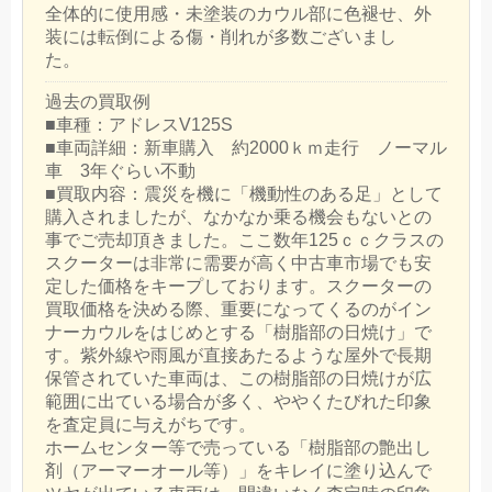
全体的に使用感・未塗装のカウル部に色褪せ、外
装には転倒による傷・削れが多数ございまし
た。
過去の買取例
■車種：アドレスV125S
■車両詳細：新車購入 約2000ｋｍ走行 ノーマル
車 3年ぐらい不動
■買取内容：震災を機に「機動性のある足」として
購入されましたが、なかなか乗る機会もないとの
事でご売却頂きました。ここ数年125ｃｃクラスの
スクーターは非常に需要が高く中古車市場でも安
定した価格をキープしております。スクーターの
買取価格を決める際、重要になってくるのがイン
ナーカウルをはじめとする「樹脂部の日焼け」で
す。紫外線や雨風が直接あたるような屋外で長期
保管されていた車両は、この樹脂部の日焼けが広
範囲に出ている場合が多く、ややくたびれた印象
を査定員に与えがちです。
ホームセンター等で売っている「樹脂部の艶出し
剤（アーマーオール等）」をキレイに塗り込んで