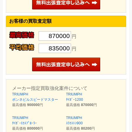
お客様の買取査定額
870000
円
835000
円
メーカー指定買取強化案件について
TRIUMPH
TRIUMPH
ボンネビルスピードマスター
ﾀｲｶﾞｰ1200
最高価格
900000
円
最高価格
870000
円
TRIUMPH
TRIUMPH
ﾀｲｶﾞｰｴｸｽﾌﾟﾛｰﾗｰ
ｽﾗｸｽﾄﾝ900
最高価格
800000
円
最高価格
80200
円