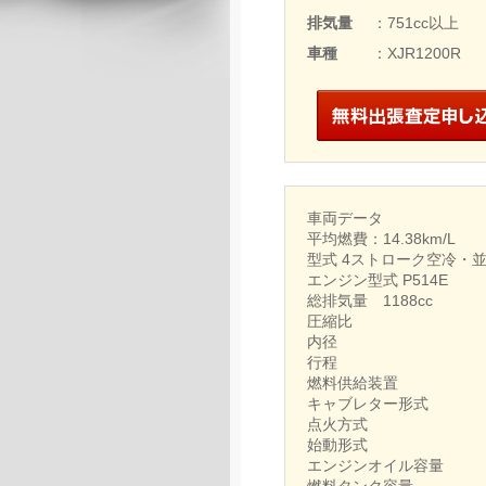
排気量
：751cc以上
車種
：XJR1200R
車両データ
平均燃費：14.38km/L
型式 4ストローク空冷・
エンジン型式 P514E
総排気量 1188cc
圧縮比
内径
行程
燃料供給装置
キャブレター形式
点火方式
始動形式
エンジンオイル容量