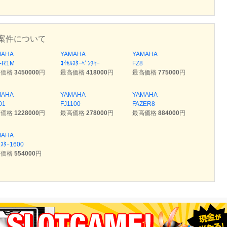
案件について
MAHA
YAMAHA
YAMAHA
-R1M
ﾛｲﾔﾙｽﾀｰﾍﾞﾝﾁｬｰ
FZ8
高価格
3450000
円
最高価格
418000
円
最高価格
775000
円
MAHA
YAMAHA
YAMAHA
01
FJ1100
FAZER8
高価格
1228000
円
最高価格
278000
円
最高価格
884000
円
MAHA
ﾞｽﾀｰ1600
高価格
554000
円