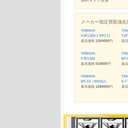
燃料タンク容量
メーカー指定買取強化
YAMAHA
YA
XJR1300-2 RP17J
YZF
最高価格
1260000
円
最
YAMAHA
YA
FJR1300
MT-
最高価格
510000
円
最
YAMAHA
YA
MT-10（RN50J）
ﾛｰﾄ
最高価格
1280000
円
最