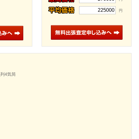
225000
円
並列4気筒