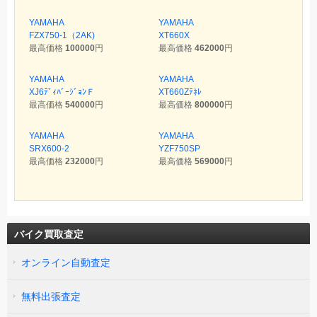
YAMAHA
YAMAHA
FZX750-1（2AK)
XT660X
最高価格
100000
円
最高価格
462000
円
YAMAHA
YAMAHA
XJ6ﾃﾞｨﾊﾞｰｼﾞｮﾝＦ
XT660Zﾃﾈﾚ
最高価格
540000
円
最高価格
800000
円
YAMAHA
YAMAHA
SRX600-2
YZF750SP
最高価格
232000
円
最高価格
569000
円
バイク買取査定
オンライン自動査定
無料出張査定