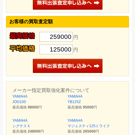
お客様の買取査定額
259000
円
125000
円
メーカー指定買取強化案件について
YAMAHA
YAMAHA
JOG100
YB125Z
最高価格
98000
円
最高価格
95000
円
YAMAHA
YAMAHA
シグナスＸ
マジェスティ125トライク
最高価格
248000
円
最高価格
265000
円