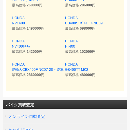
最高価格
268000
円
最高価格
286000
円
HONDA
HONDA
RVF400
CB400SFﾎﾞﾙﾄﾞｰﾙ NC39
最高価格
1490000
円
最高価格
698000
円
HONDA
HONDA
NV400ｶｽﾀﾑ
FT400
最高価格
142000
円
最高価格
102000
円
HONDA
HONDA
逆輸入CBX400F NC07-20～逆車
GB400TT MK2
最高価格
2860000
円
最高価格
480000
円
バイク買取査定
オンライン自動査定