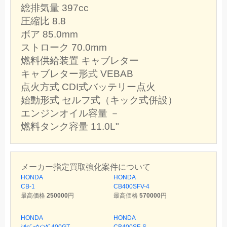
総排気量 397cc
圧縮比 8.8
ボア 85.0mm
ストローク 70.0mm
燃料供給装置 キャブレター
キャブレター形式 VEBAB
点火方式 CDI式バッテリー点火
始動形式 セルフ式（キック式併設）
エンジンオイル容量 －
燃料タンク容量 11.0L"
メーカー指定買取強化案件について
HONDA
HONDA
CB-1
CB400SFV-4
最高価格
250000
円
最高価格
570000
円
HONDA
HONDA
ｼﾙﾊﾞｰｳｨﾝｸﾞ400GT
CB400SF-S