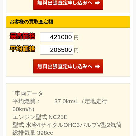
お客様の買取査定額
421000
円
206500
円
"車両データ
平均燃費： 37.0km/L（定地走行
60km/h）
エンジン型式 NC25E
型式 水冷4サイクルOHC3バルブV型2気筒
総排気量 398cc