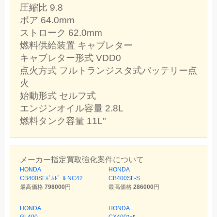
圧縮比 9.8
ボア 64.0mm
ストローク 62.0mm
燃料供給装置 キャブレター
キャブレター形式 VDD0
点火方式 フルトランジスタ式バッテリー点
火
始動形式 セルフ式
エンジンオイル容量 2.8L
燃料タンク容量 11L"
メーカー指定買取強化案件について
HONDA
HONDA
CB400SFﾎﾞﾙﾄﾞｰﾙ NC42
CB400SF-S
最高価格
798000
円
最高価格
286000
円
HONDA
HONDA
GL400
CX400ﾕｰﾛ