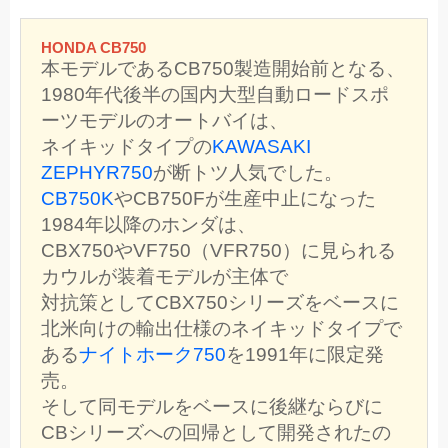
HONDA CB750
本モデルであるCB750製造開始前となる、
1980年代後半の国内大型自動ロードスポ
ーツモデルのオートバイは、
ネイキッドタイプの
KAWASAKI
ZEPHYR750
が断トツ人気でした。
CB750K
やCB750Fが生産中止になった
1984年以降のホンダは、
CBX750やVF750（VFR750）に見られる
カウルが装着モデルが主体で
対抗策としてCBX750シリーズをベースに
北米向けの輸出仕様のネイキッドタイプで
ある
ナイトホーク750
を1991年に限定発
売。
そして同モデルをベースに後継ならびに
CBシリーズへの回帰として開発されたの