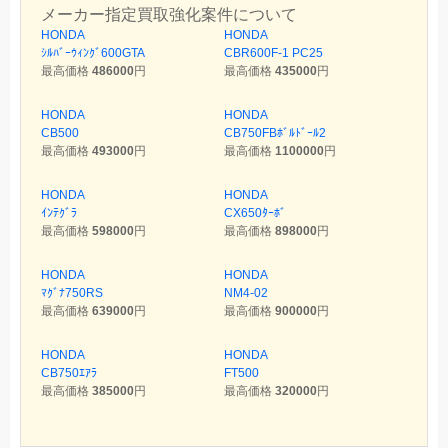
メーカー指定買取強化案件について
HONDA
HONDA
ｼﾙﾊﾞｰｳｨﾝｸﾞ600GTA
CBR600F-1 PC25
最高価格
486000
円
最高価格
435000
円
HONDA
HONDA
CB500
CB750FBﾎﾞﾙﾄﾞｰﾙ2
最高価格
493000
円
最高価格
1100000
円
HONDA
HONDA
ｲﾝﾃｸﾞﾗ
CX650ﾀｰﾎﾞ
最高価格
598000
円
最高価格
898000
円
HONDA
HONDA
ﾏｸﾞﾅ750RS
NM4-02
最高価格
639000
円
最高価格
900000
円
HONDA
HONDA
CB750ｴｱﾗ
FT500
最高価格
385000
円
最高価格
320000
円