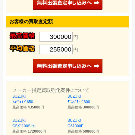
お客様の買取査定額
300000
円
255000
円
メーカー指定買取強化案件について
SUZUKI
SUZUKI
ｽｶｲｳｪｲﾌﾞ650
ﾃﾞｽﾍﾟﾗｰﾄﾞ800
最高価格
435000
円
最高価格
300000
円
SUZUKI
SUZUKI
GSX1100Sｶﾀﾅ
GS1000E
最高価格
1720000
円
最高価格
598600
円