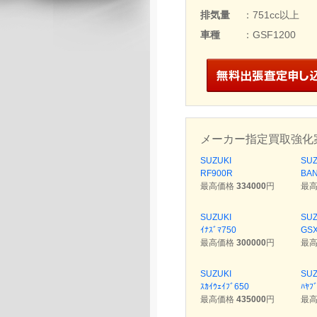
排気量
：751cc以上
車種
：GSF1200
メーカー指定買取強化
SUZUKI
SUZ
RF900R
BAN
最高価格
334000
円
最
SUZUKI
SUZ
ｲﾅｽﾞﾏ750
GSX
最高価格
300000
円
最
SUZUKI
SUZ
ｽｶｲｳｪｲﾌﾞ650
ﾊﾔﾌ
最高価格
435000
円
最