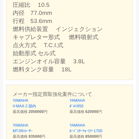
圧縮比 10.5
内径 77.0mm
行程 53.6mm
燃料供給装置 インジェクション
キャブレター形式 燃料噴射式
点火方式 T.C.I.式
始動形式 セル式
エンジンオイル容量 3.8L
燃料タンク容量 18L
メーカー指定買取強化案件について
YAMAHA
YAMAHA
V-MAX-2 国内
ﾎﾞﾙﾄ950
最高価格
2050000
円
最高価格
620000
円
YAMAHA
YAMAHA
MT-09ﾄﾚｰｻｰ
ﾛｰﾄﾞｽﾀｰｳｫｰﾘｱｰ1700
最高価格
935000
円
最高価格
850000
円