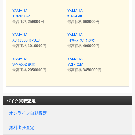
YAMAHA
YAMAHA
TDM850-2
ﾎﾞﾙﾄ950C
最高価格
250000
円
最高価格
668000
円
YAMAHA
YAMAHA
XJR1300 RP01J
ﾛｲﾔﾙｽﾀｰﾂｱｰｸﾗｼｯｸ
最高価格
1010000
円
最高価格
400000
円
YAMAHA
YAMAHA
V-MAX-2 逆車
YZF-R1M
最高価格
2050000
円
最高価格
3450000
円
バイク買取査定
オンライン自動査定
無料出張査定