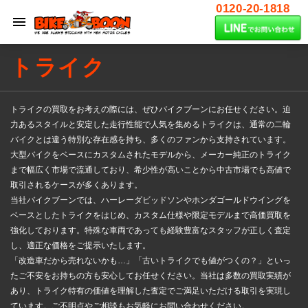
0120-20-1818
トライク
トライクの買取をお考えの際には、ぜひバイクブーンにお任せください。迫
力あるスタイルと安定した走行性能で人気を集めるトライクは、通常の二輪
バイクとは違う特別な存在感を持ち、多くのファンから支持されています。
大型バイクをベースにカスタムされたモデルから、メーカー純正のトライク
まで幅広く市場で流通しており、希少性が高いことから中古市場でも高値で
取引されるケースが多くあります。
当社バイクブーンでは、ハーレーダビッドソンやホンダゴールドウイングを
ベースとしたトライクをはじめ、カスタム仕様や限定モデルまで高価買取を
強化しております。特殊な車両であっても経験豊富なスタッフが正しく査定
し、適正な価格をご提示いたします。
「改造車だから売れないかも…」「古いトライクでも値がつくの？」といっ
たご不安をお持ちの方も安心してお任せください。当社は多数の買取実績が
あり、トライク特有の価値を理解した査定でご満足いただける取引を実現し
ています。ご不明点やご相談もお気軽にお問い合わせください。