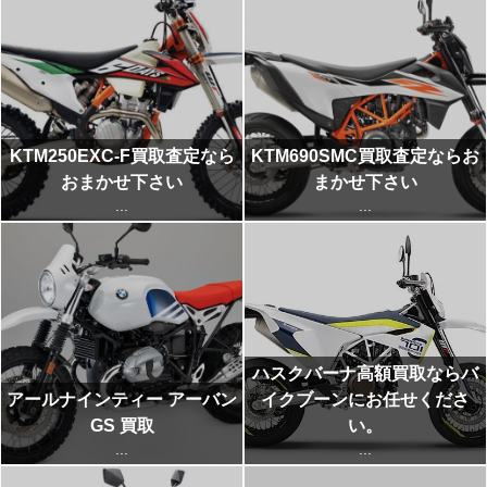
KTM250EXC-F買取査定なら
KTM690SMC買取査定ならお
おまかせ下さい
まかせ下さい
...
...
ハスクバーナ高額買取ならバ
アールナインティー アーバン
イクブーンにお任せくださ
GS 買取
い。
...
...