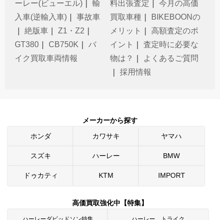
ーレー(ビューエル)
｜
輸
料出張査定
｜
今月の高価
入車(逆輸入車)
｜
事故車
買取車種
｜
BIKEBOONの
｜
絶版車
｜
Z1・Z2
｜
メリット
｜
高額査定のポ
GT380
｜
CB750K
｜
バ
イント
｜
査定時に必要な
イク買取車両情報
物は？
｜
よくあるご質問
｜
採用情報
メーカーから探す
ホンダ
カワサキ
ヤマハ
スズキ
ハーレー
BMW
ドゥカティ
KTM
IMPORT
高価買取強化中【特集】
ハーレーダビッドソン特集
ハーレー トライク