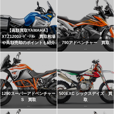
【高額買取YAMAHA】
XTZ1200ｽｰﾊﾟｰﾃﾈﾚ 買取相場
や高額売却のポイントも紹介
790アドベンチャー 買取
...
...
1290スーパーアドベンチャー
500EXC シックスデイズ 買
S 買取
取
...
...