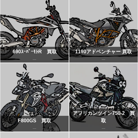
690ｽｰﾊﾟｰﾓﾄR 買取
1190アドベンチャー 買取
...
...
アフリカンツイン750-2 買
F800GS 買取
取
...
...