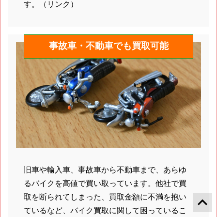
す。（リンク）
事故車・不動車でも買取可能
旧車や輸入車、事故車から不動車まで、あらゆ
るバイクを高値で買い取っています。他社で買
keyboard_arrow_up
取を断られてしまった、買取金額に不満を抱い
ているなど、バイク買取に関して困っているこ