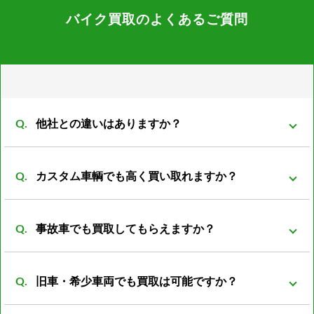
バイク買取のよくあるご質問
他社との違いはありますか？
弊社は同グループ内に小売や輸出部門があり他社より
カスタム車輌でも高く買い取れますか？
もバイクの販売先がある為、 在庫を抱える事も無くコ
ストの削減が可能となっております。 その結果、買取
買取可能です。 改造は、改造者の趣味、傾向が大きく
価格を高くさせていただく事が可能になっておりま
事故車でも買取してもらえますか？
反映される車両がほとんどです。 ノーマル部品とセッ
す。
トの場合プラス評価しますが、ノーマルパーツが無い
事故前の車両より査定額は落ちてしまいますが、買取
状態ですとマイナス評価となる車両もあります。
旧車・希少車両でも買取は可能ですか？
可能です。 一般的に廃車費用は8000～数万円かかると
言われています。 事故車を所有していても利用価値は