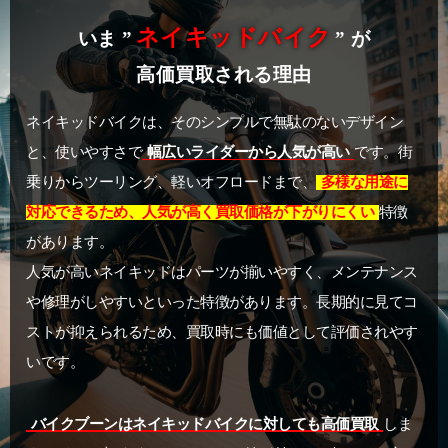
ネイキッドバイク
いま ”
” が
高価買取される理由
ネイキッドバイクは、そのシンプルで無駄のないデザイン
と、使いやすさで
幅広いライダーから人気が高い
です。街
乗りからツーリング、軽いオフロードまで、
多様な用途に
対応できるため、人気が高く買取価格が下がりにくい
特徴
があります。
人気が高いネイキッドはパーツが揃いやすく、メンテナンス
や修理がしやすいといった特徴があります。長期的に見てコ
ストが抑えられるため、買取時にも価値として評価されやす
いです。
バイクブーンはネイキッドバイクに対しても高価買取
しま