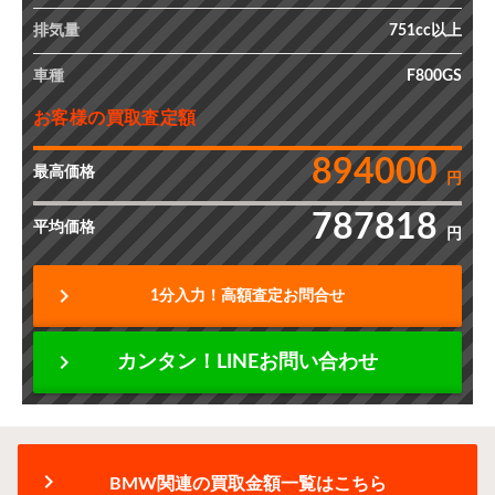
排気量
751cc以上
車種
F800GS
お客様の買取査定額
894000
最高価格
円
787818
平均価格
円
chevron_right
1分入力！高額査定お問合せ
chevron_right
カンタン！LINEお問い合わせ
chevron_right
BMW関連の買取金額一覧はこちら