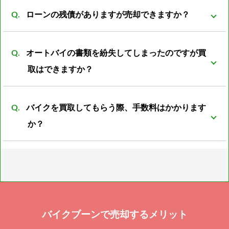
買取可能です。旧車・希少車両は相場がわからなかっ
なく、処分する際には必ず廃車費用がかかります。 バ
ローンの残債がありますが売却できますか？
たりと扱える会社が少ない為、売却が難しいとされて
イク屋だからこそ修理すれば再使用できるパーツがあ
います。 しかし弊社は経験豊富な査定員がいる為、安
可能ですが、バイクの売却額からローン残額を清算し
ったり利用方法は色々のあるので是非ご相談下さい。
心してご売却頂けるかと思います。
オートバイの書類を紛失してしまったのですが買
たあとの残金をお振込みとさせて頂きます。
取はできますか？
可能です。書類再発行後の振込となります。 また廃車
バイクを買取してもらう際、手数料はかかります
済の書類の紛失の場合は再発行の際に廃車した際の日
か？
時、ナンバープレートの番号、住所、名義人のお名前
が必須となります。 上記の4点がわからない場合廃車
通常のバイクであれば一切手数料は不要ですが、 お値
書の再発行は不可となります。 書類の再発行が不可で
段が付けられないバイクや書類紛失したバイクのみ引
も買取は可能ですが、バイクとしてではなく部品扱い
き上げ代、書類の再発行代が必要となります。
になる為、査定額は通常のバイクより下がります。
バイクブーンで売却するメリット