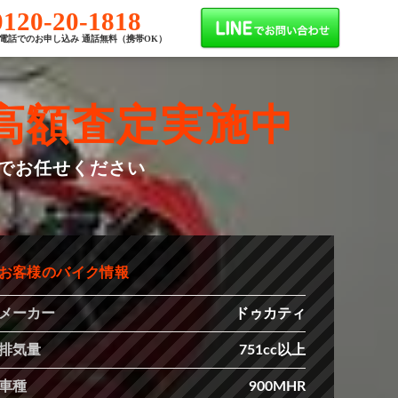
0120-20-1818
電話でのお申し込み 通話無料（携帯OK）
高額査定実施中
までお任せください
お客様のバイク情報
メーカー
ドゥカティ
排気量
751cc以上
車種
900MHR