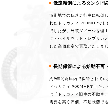
低速転倒によるタンク凹み
市街地での低速走行中に転倒
れたドゥカティ 900MHR
でしたが、外装ダメージを理由
ク・ヘイルウッド・レプリカ
した高価査定で買取いたしま
長期保管による始動不可・
約9年間倉庫内で保管されて
ドゥカティ 900MHRでし
は「ドゥカティ旧車の不動車」
需要を高く評価。不動状態で