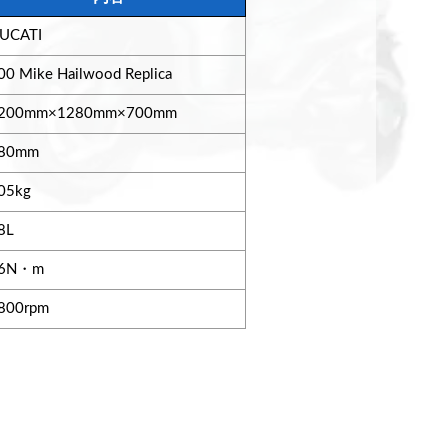
UCATI
00 Mike Hailwood Replica
200mm×1280mm×700mm
80mm
05kg
8L
6N・m
800rpm