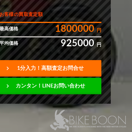
お客様の買取査定額
1800000
最高価格
円
925000
平均価格
円
chevron_right
1分入力！高額査定お問合せ
chevron_right
カンタン！LINEお問い合わせ