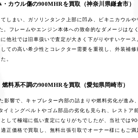
・カウル傷の900MHRを買取（神奈川県鎌倉市）
してしまい、ガソリンタンク上部に凹み、ビキニカウルや
でした。フレームやエンジン本体への致命的なダメージはな
に他社では旧車扱いで査定が大きく下がりやすいケース。
としての高い希少性とコレクター需要を重視し、外装補修
した。
燃料系不調の900MHRを買取（愛知県岡崎市）
いた影響で、キャブレター内部の詰まりや燃料劣化が進み
た。タイミングベルトやゴム部品の劣化も見られ、レストア
として極端に低い査定になりがちでしたが、当社では90
も適正価格で買取し、無料出張引取でオーナー様にもご満