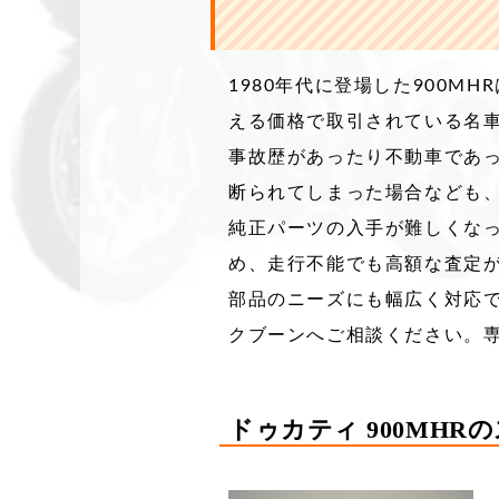
1980年代に登場した900M
える価格で取引されている名
事故歴があったり不動車であ
断られてしまった場合なども
純正パーツの入手が難しくな
め、走行不能でも高額な査定
部品のニーズにも幅広く対応
クブーンへご相談ください。
ドゥカティ 900MHR