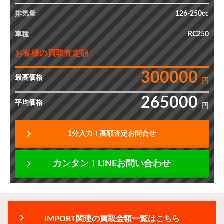
排気量
126-250cc
車種
RC250
お客様の買取査定額
300000
最高価格
円
265000
平均価格
円
chevron_right
1分入力！高額査定お問合せ
chevron_right
カンタン！LINEお問い合わせ
chevron_right
IMPORT関連の買取金額一覧はこちら