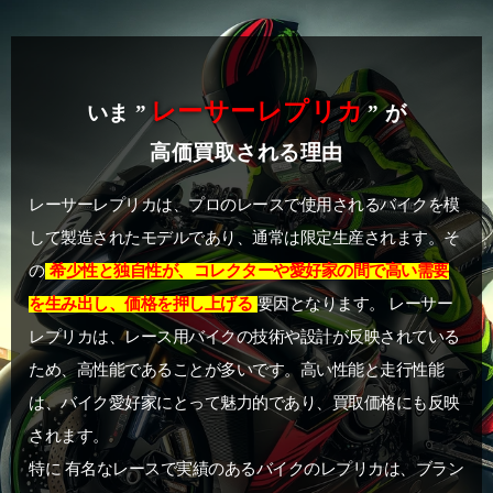
レーサーレプリカ
いま ”
” が
高価買取される理由
レーサーレプリカは、プロのレースで使用されるバイクを模
して製造されたモデルであり、通常は限定生産されます。そ
の
希少性と独自性が、コレクターや愛好家の間で高い需要
を生み出し、価格を押し上げる
要因となります。 レーサー
レプリカは、レース用バイクの技術や設計が反映されている
ため、高性能であることが多いです。高い性能と走行性能
は、バイク愛好家にとって魅力的であり、買取価格にも反映
されます。
特に 有名なレースで実績のあるバイクのレプリカは、ブラン