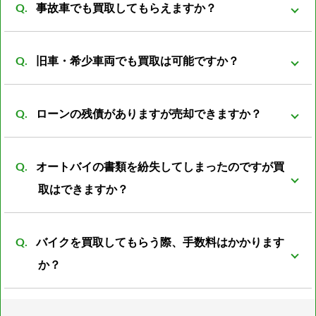
価格を高くさせていただく事が可能になっておりま
事故車でも買取してもらえますか？
反映される車両がほとんどです。 ノーマル部品とセッ
す。
トの場合プラス評価しますが、ノーマルパーツが無い
事故前の車両より査定額は落ちてしまいますが、買取
状態ですとマイナス評価となる車両もあります。
旧車・希少車両でも買取は可能ですか？
可能です。 一般的に廃車費用は8000～数万円かかると
言われています。 事故車を所有していても利用価値は
買取可能です。旧車・希少車両は相場がわからなかっ
なく、処分する際には必ず廃車費用がかかります。 バ
ローンの残債がありますが売却できますか？
たりと扱える会社が少ない為、売却が難しいとされて
イク屋だからこそ修理すれば再使用できるパーツがあ
います。 しかし弊社は経験豊富な査定員がいる為、安
可能ですが、バイクの売却額からローン残額を清算し
ったり利用方法は色々のあるので是非ご相談下さい。
心してご売却頂けるかと思います。
オートバイの書類を紛失してしまったのですが買
たあとの残金をお振込みとさせて頂きます。
取はできますか？
可能です。書類再発行後の振込となります。 また廃車
バイクを買取してもらう際、手数料はかかります
済の書類の紛失の場合は再発行の際に廃車した際の日
か？
時、ナンバープレートの番号、住所、名義人のお名前
が必須となります。 上記の4点がわからない場合廃車
通常のバイクであれば一切手数料は不要ですが、 お値
書の再発行は不可となります。 書類の再発行が不可で