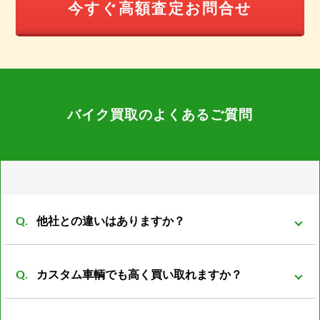
今すぐ高額査定お問合せ
バイク買取のよくあるご質問
他社との違いはありますか？
弊社は同グループ内に小売や輸出部門があり他社より
カスタム車輌でも高く買い取れますか？
もバイクの販売先がある為、 在庫を抱える事も無くコ
ストの削減が可能となっております。 その結果、買取
買取可能です。 改造は、改造者の趣味、傾向が大きく