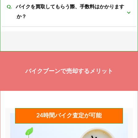
バイクを買取してもらう際、手数料はかかります
済の書類の紛失の場合は再発行の際に廃車した際の日
か？
時、ナンバープレートの番号、住所、名義人のお名前
が必須となります。 上記の4点がわからない場合廃車
通常のバイクであれば一切手数料は不要ですが、 お値
書の再発行は不可となります。 書類の再発行が不可で
段が付けられないバイクや書類紛失したバイクのみ引
も買取は可能ですが、バイクとしてではなく部品扱い
き上げ代、書類の再発行代が必要となります。
になる為、査定額は通常のバイクより下がります。
バイクブーンで売却するメリット
24時間バイク査定が可能