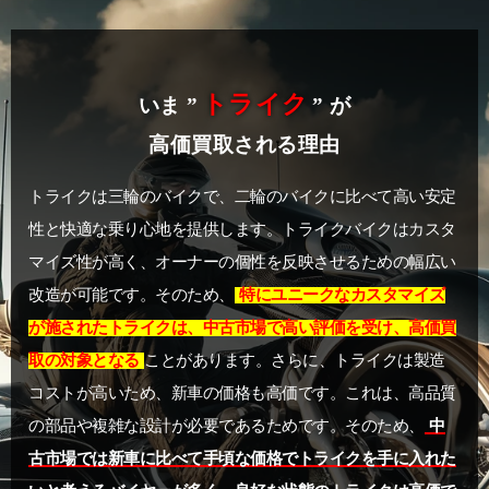
トライク
いま ”
” が
高価買取される理由
トライクは三輪のバイクで、二輪のバイクに比べて高い安定
性と快適な乗り心地を提供します。トライクバイクはカスタ
マイズ性が高く、オーナーの個性を反映させるための幅広い
改造が可能です。そのため、
特にユニークなカスタマイズ
が施されたトライクは、中古市場で高い評価を受け、高価買
取の対象となる
ことがあります。さらに、トライクは製造
コストが高いため、新車の価格も高価です。これは、高品質
の部品や複雑な設計が必要であるためです。そのため、
中
古市場では新車に比べて手頃な価格でトライクを手に入れた