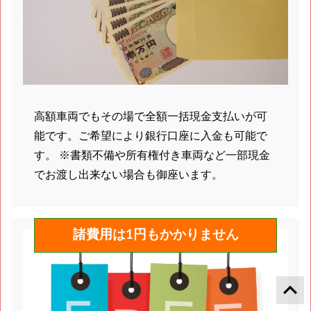
高額車両でもその場で全額一括現金支払いが可
能です。ご希望により銀行口座に入金も可能で
す。 ※書類不備や所有権付き車両など一部現金
でお渡し出来ない場合も御座います。
諸費用は1円もかかりません
keyboard_arrow_up