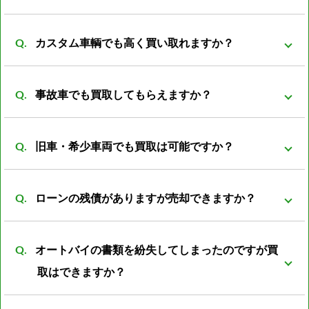
弊社は同グループ内に小売や輸出部門があり他社より
カスタム車輌でも高く買い取れますか？
もバイクの販売先がある為、 在庫を抱える事も無くコ
ストの削減が可能となっております。 その結果、買取
買取可能です。 改造は、改造者の趣味、傾向が大きく
価格を高くさせていただく事が可能になっておりま
事故車でも買取してもらえますか？
反映される車両がほとんどです。 ノーマル部品とセッ
す。
トの場合プラス評価しますが、ノーマルパーツが無い
事故前の車両より査定額は落ちてしまいますが、買取
状態ですとマイナス評価となる車両もあります。
旧車・希少車両でも買取は可能ですか？
可能です。 一般的に廃車費用は8000～数万円かかると
言われています。 事故車を所有していても利用価値は
買取可能です。旧車・希少車両は相場がわからなかっ
なく、処分する際には必ず廃車費用がかかります。 バ
ローンの残債がありますが売却できますか？
たりと扱える会社が少ない為、売却が難しいとされて
イク屋だからこそ修理すれば再使用できるパーツがあ
います。 しかし弊社は経験豊富な査定員がいる為、安
可能ですが、バイクの売却額からローン残額を清算し
ったり利用方法は色々のあるので是非ご相談下さい。
心してご売却頂けるかと思います。
オートバイの書類を紛失してしまったのですが買
たあとの残金をお振込みとさせて頂きます。
取はできますか？
可能です。書類再発行後の振込となります。 また廃車