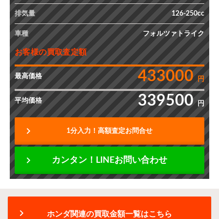
排気量
126-250cc
車種
フォルツァトライク
お客様の買取査定額
433000
最高価格
円
339500
平均価格
円
chevron_right
1分入力！高額査定お問合せ
chevron_right
カンタン！LINEお問い合わせ
chevron_right
ホンダ関連の買取金額一覧はこちら