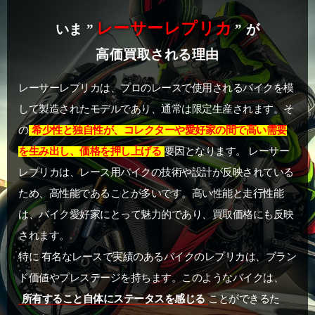
レーサーレプリカ
いま ”
” が
高価買取される理由
レーサーレプリカは、プロのレースで使用されるバイクを模
して製造されたモデルであり、通常は限定生産されます。そ
の
希少性と独自性が、コレクターや愛好家の間で高い需要
を生み出し、価格を押し上げる
要因となります。 レーサー
レプリカは、レース用バイクの技術や設計が反映されている
ため、高性能であることが多いです。高い性能と走行性能
は、バイク愛好家にとって魅力的であり、買取価格にも反映
されます。
特に 有名なレースで実績のあるバイクのレプリカは、ブラン
ド価値やプレステージを持ちます。このようなバイクは、
所有すること自体にステータスを感じる
ことができるた