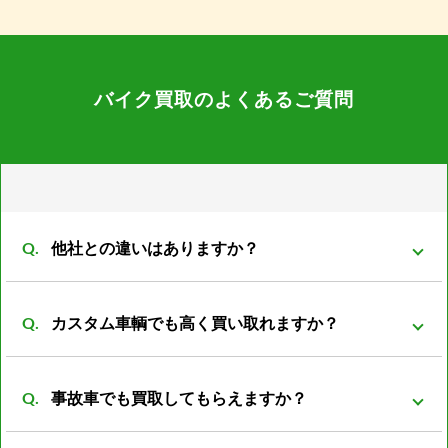
バイク買取のよくあるご質問
他社との違いはありますか？
弊社は同グループ内に小売や輸出部門があり他社より
カスタム車輌でも高く買い取れますか？
もバイクの販売先がある為、 在庫を抱える事も無くコ
ストの削減が可能となっております。 その結果、買取
買取可能です。 改造は、改造者の趣味、傾向が大きく
価格を高くさせていただく事が可能になっておりま
事故車でも買取してもらえますか？
反映される車両がほとんどです。 ノーマル部品とセッ
す。
トの場合プラス評価しますが、ノーマルパーツが無い