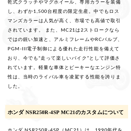
乾式クラッチやマグホイール、専用カラーを装備
し、わずか1,500台程度の限定生産。中でもロス
マンズカラーは人気が高く、市場でも高値で取引
されています。 また、MC21は2ストロークなら
ではの鋭い加速と、アルミフレームやRCバルブ、
PGM-III電子制御による優れた走行性能を備えて
おり、今でも“走って楽しいバイク”として評価さ
れています。軽量な車体とピーキーなエンジン特
性は、当時のライバル車を凌駕する性能を誇りま
した。
ホンダ NSR250R-4SP MC21のカスタムについて
ホンダ NSR250R-4SP（MC21）は、1990年代を