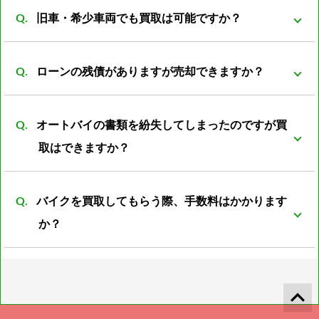
事故前の車両より査定額は落ちてしまいますが、買取
状態ですとマイナス評価となる車両もあります。
旧車・希少車両でも買取は可能ですか？
可能です。 一般的に廃車費用は8000～数万円かかると
言われています。 事故車を所有していても利用価値は
買取可能です。旧車・希少車両は相場がわからなかっ
なく、処分する際には必ず廃車費用がかかります。 バ
ローンの残債がありますが売却できますか？
たりと扱える会社が少ない為、売却が難しいとされて
イク屋だからこそ修理すれば再使用できるパーツがあ
います。 しかし弊社は経験豊富な査定員がいる為、安
可能ですが、バイクの売却額からローン残額を清算し
ったり利用方法は色々のあるので是非ご相談下さい。
心してご売却頂けるかと思います。
オートバイの書類を紛失してしまったのですが買
たあとの残金をお振込みとさせて頂きます。
取はできますか？
可能です。書類再発行後の振込となります。 また廃車
バイクを買取してもらう際、手数料はかかります
済の書類の紛失の場合は再発行の際に廃車した際の日
か？
時、ナンバープレートの番号、住所、名義人のお名前
が必須となります。 上記の4点がわからない場合廃車
通常のバイクであれば一切手数料は不要ですが、 お値
書の再発行は不可となります。 書類の再発行が不可で
段が付けられないバイクや書類紛失したバイクのみ引
keyboard_arrow_up
も買取は可能ですが、バイクとしてではなく部品扱い
き上げ代、書類の再発行代が必要となります。