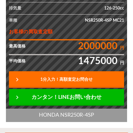
排気量
126-250cc
車種
NSR250R-4SP MC21
お客様の買取査定額
2000000
最高価格
円
1475000
平均価格
円
chevron_right
1分入力！高額査定お問合せ
chevron_right
カンタン！LINEお問い合わせ
HONDA NSR250R-4SP