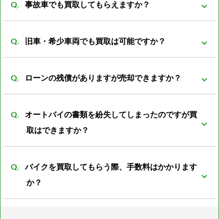
価格を高くさせていただく事が可能になっておりま
事故車でも買取してもらえますか？
反映される車両がほとんどです。 ノーマル部品とセッ
す。
トの場合プラス評価しますが、ノーマルパーツが無い
事故前の車両より査定額は落ちてしまいますが、買取
状態ですとマイナス評価となる車両もあります。
旧車・希少車両でも買取は可能ですか？
可能です。 一般的に廃車費用は8000～数万円かかると
言われています。 事故車を所有していても利用価値は
買取可能です。旧車・希少車両は相場がわからなかっ
なく、処分する際には必ず廃車費用がかかります。 バ
ローンの残債がありますが売却できますか？
たりと扱える会社が少ない為、売却が難しいとされて
イク屋だからこそ修理すれば再使用できるパーツがあ
います。 しかし弊社は経験豊富な査定員がいる為、安
可能ですが、バイクの売却額からローン残額を清算し
ったり利用方法は色々のあるので是非ご相談下さい。
心してご売却頂けるかと思います。
オートバイの書類を紛失してしまったのですが買
たあとの残金をお振込みとさせて頂きます。
取はできますか？
可能です。書類再発行後の振込となります。 また廃車
バイクを買取してもらう際、手数料はかかります
済の書類の紛失の場合は再発行の際に廃車した際の日
か？
時、ナンバープレートの番号、住所、名義人のお名前
が必須となります。 上記の4点がわからない場合廃車
通常のバイクであれば一切手数料は不要ですが、 お値
書の再発行は不可となります。 書類の再発行が不可で