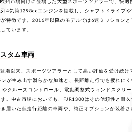
01年に欧州市場向けに登場した大型スポーツツアラーで、快
直列4気筒1298ccエンジンを搭載し、シャフトドライブ
が特徴です。​2016年以降のモデルでは6速ミッション
上しています。
のカスタム車両
01年の登場以来、スポーツツアラーとして高い評価を受け続
エンジンが生み出す滑らかな加速と、長距離走行でも疲れにく
）やクルーズコントロール、電動調整式ウィンドスクリ
。​ 中古市場においても、FJR1300はその信頼性と
行き届いた低走行距離の車両や、純正オプションが装着さ