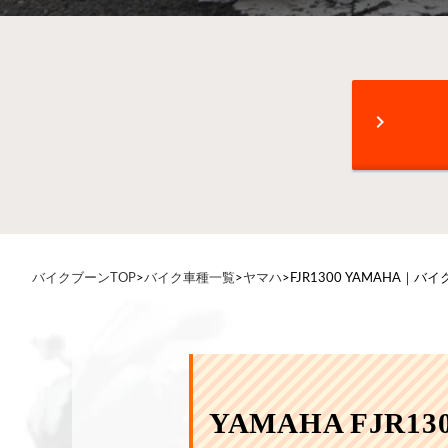
chevron_right
バイクブーンTOP
>
バイク車種一覧
>
ヤマハ
>
FJR1300 YAMAHA｜
YAMAHA FJR