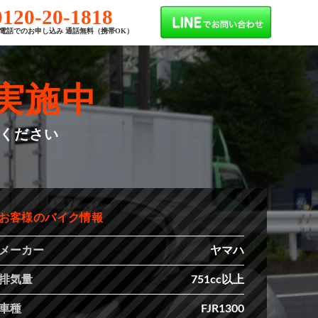
0120-20-1818
電話でのお申し込み 通話無料（携帯OK）
実施中
せください
お客様のバイク情報
メーカー
ヤマハ
排気量
751cc以上
車種
FJR1300