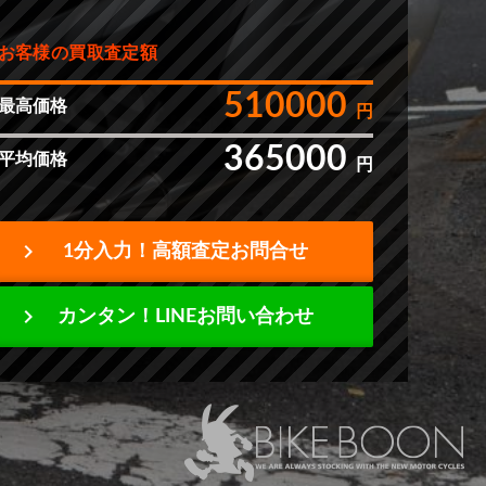
お客様の買取査定額
510000
最高価格
円
365000
平均価格
円
chevron_right
1分入力！高額査定お問合せ
chevron_right
カンタン！LINEお問い合わせ