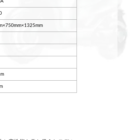
HA
0
m×750mm×1325mm
・m
pm