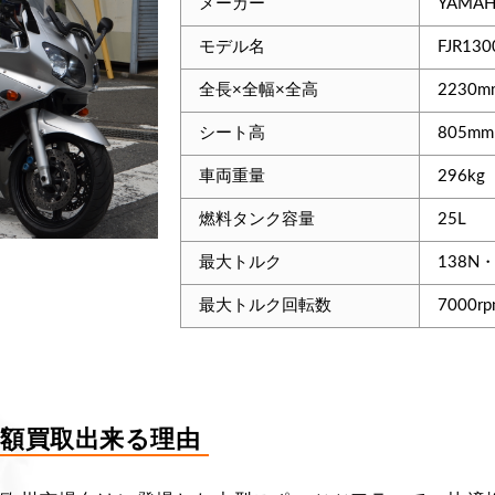
メーカー
YAMA
モデル名
FJR130
全長×全幅×全高
2230m
シート高
805mm
車両重量
296kg
燃料タンク容量
25L
最大トルク
138N
最大トルク回転数
7000r
0を高額買取出来る理由