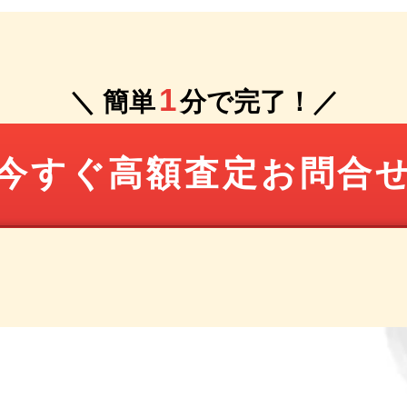
1
＼ 簡単
分で完了！／
今すぐ高額査定お問合