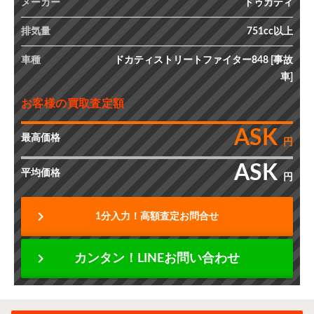
メーカー
ドゥカティ
排気量
751cc以上
車種
ドカティストリートファイター848 [事故
車]
お客様の買取査定額
ASK
最高価格
円
ASK
平均価格
円
chevron_right
1分入力！高額査定お問合せ
chevron_right
カンタン！LINEお問い合わせ