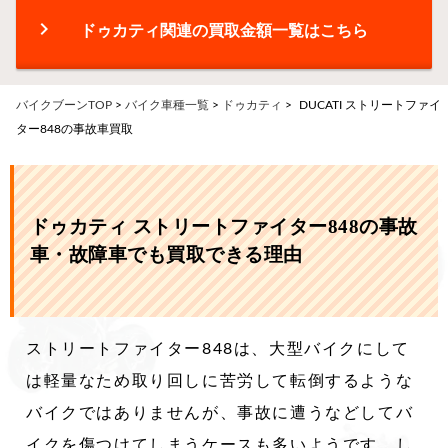
chevron_right
ドゥカティ関連の買取金額一覧はこちら
バイクブーンTOP
>
バイク車種一覧
>
ドゥカティ
>
DUCATI ストリートファイ
ター848の事故車買取
ドゥカティ ストリートファイター848の事故
車・故障車でも買取できる理由
ストリートファイター848は、大型バイクにして
は軽量なため取り回しに苦労して転倒するような
バイクではありませんが、事故に遭うなどしてバ
イクを傷つけてしまうケースも多いようです。し