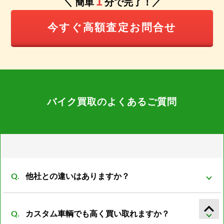
1
＼ 簡単
分で完了！／
今すぐ高額査定お問合せ
バイク買取のよくあるご質問
他社との違いはありますか？
弊社は同グループ内に小売や輸出部門があり他社より
keyboard_arrow_up
カスタム車輌でも高く買い取れますか？
もバイクの販売先がある為、 在庫を抱える事も無くコ