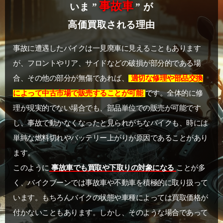
事故車
いま ”
” が
高価買取される理由
事故に遭遇したバイクは一見廃車に見えることもあります
が、フロントやリア、サイドなどの破損が部分的である場
合、その他の部分が無傷であれば、
適切な修理や部品交換
によって中古市場で販売することが可能
です。全体的に修
理が現実的でない場合でも、部品単位での販売が可能です
し、事故で動かなくなったと見られがちなバイクも、時には
単純な燃料切れやバッテリー上がりが原因であることがあり
ます。
このように
事故車でも買取や下取りの対象になる
ことが多
く、バイクブーンでは事故車や不動車を積極的に取り扱って
います。もちろんバイクの状態や車種によっては買取価格が
付かないこともあります。しかし、そのような場合であって