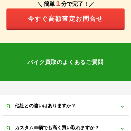
1
＼ 簡単
分で完了！／
今すぐ高額査定お問合せ
バイク買取のよくあるご質問
他社との違いはありますか？
弊社は同グループ内に小売や輸出部門があり他社より
カスタム車輌でも高く買い取れますか？
もバイクの販売先がある為、 在庫を抱える事も無くコ