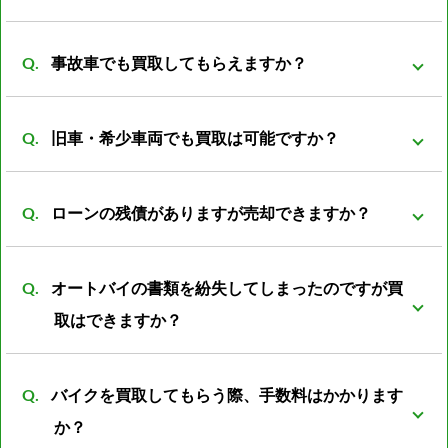
ストの削減が可能となっております。 その結果、買取
買取可能です。 改造は、改造者の趣味、傾向が大きく
価格を高くさせていただく事が可能になっておりま
事故車でも買取してもらえますか？
反映される車両がほとんどです。 ノーマル部品とセッ
す。
トの場合プラス評価しますが、ノーマルパーツが無い
事故前の車両より査定額は落ちてしまいますが、買取
状態ですとマイナス評価となる車両もあります。
旧車・希少車両でも買取は可能ですか？
可能です。 一般的に廃車費用は8000～数万円かかると
言われています。 事故車を所有していても利用価値は
買取可能です。旧車・希少車両は相場がわからなかっ
なく、処分する際には必ず廃車費用がかかります。 バ
ローンの残債がありますが売却できますか？
たりと扱える会社が少ない為、売却が難しいとされて
イク屋だからこそ修理すれば再使用できるパーツがあ
います。 しかし弊社は経験豊富な査定員がいる為、安
可能ですが、バイクの売却額からローン残額を清算し
ったり利用方法は色々のあるので是非ご相談下さい。
心してご売却頂けるかと思います。
オートバイの書類を紛失してしまったのですが買
たあとの残金をお振込みとさせて頂きます。
取はできますか？
可能です。書類再発行後の振込となります。 また廃車
バイクを買取してもらう際、手数料はかかります
済の書類の紛失の場合は再発行の際に廃車した際の日
か？
時、ナンバープレートの番号、住所、名義人のお名前