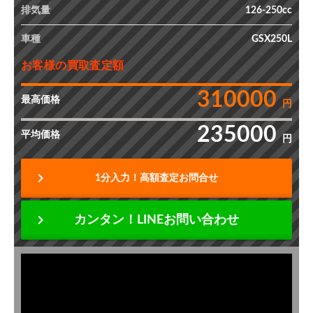
排気量
126-250cc
車種
GSX250L
お客様の買取査定額
310000
最高価格
円
235000
平均価格
円
chevron_right
1分入力！高額査定お問合せ
chevron_right
カンタン！LINEお問い合わせ