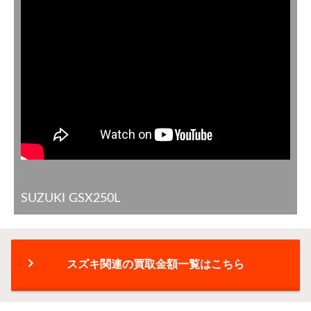
SUZUKI GSX250L
chevron_right
スズキ関連の買取金額一覧はこちら