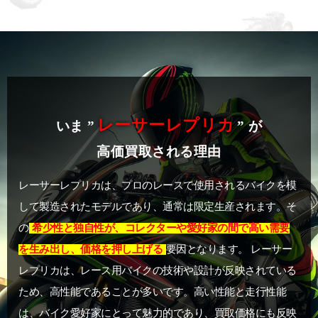
レーサーレプリカ
いま ”
” が
高価買取される理由
レーサーレプリカは、プロのレースで使用されるバイクを模
して製造されたモデルであり、通常は限定生産されます。そ
の
希少性と独自性が、コレクターや愛好家の間で高い需要
を生み出し、価格を押し上げる
要因となります。 レーサー
レプリカは、レース用バイクの技術や設計が反映されている
ため、高性能であることが多いです。高い性能と走行性能
は、バイク愛好家にとって魅力的であり、買取価格にも反映