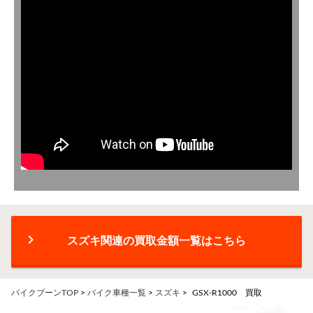
chevron_right
スズキ関連の買取金額一覧はこちら
バイクブーンTOP
>
バイク車種一覧
>
スズキ
>
GSX-R1000 買取