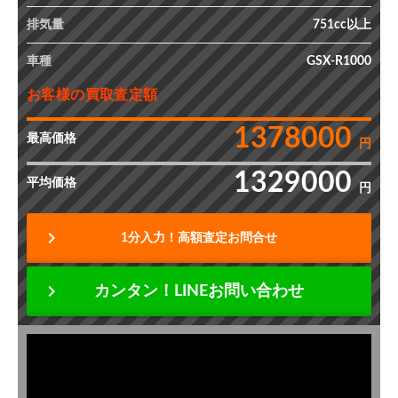
排気量
751cc以上
車種
GSX-R1000
お客様の買取査定額
1378000
最高価格
円
1329000
平均価格
円
chevron_right
1分入力！高額査定お問合せ
chevron_right
カンタン！LINEお問い合わせ