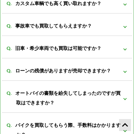
カスタム車輌でも高く買い取れますか？
もバイクの販売先がある為、 在庫を抱える事も無くコ
ストの削減が可能となっております。 その結果、買取
買取可能です。 改造は、改造者の趣味、傾向が大きく
価格を高くさせていただく事が可能になっておりま
事故車でも買取してもらえますか？
反映される車両がほとんどです。 ノーマル部品とセッ
す。
トの場合プラス評価しますが、ノーマルパーツが無い
事故前の車両より査定額は落ちてしまいますが、買取
状態ですとマイナス評価となる車両もあります。
旧車・希少車両でも買取は可能ですか？
可能です。 一般的に廃車費用は8000～数万円かかると
言われています。 事故車を所有していても利用価値は
買取可能です。旧車・希少車両は相場がわからなかっ
なく、処分する際には必ず廃車費用がかかります。 バ
ローンの残債がありますが売却できますか？
たりと扱える会社が少ない為、売却が難しいとされて
イク屋だからこそ修理すれば再使用できるパーツがあ
います。 しかし弊社は経験豊富な査定員がいる為、安
可能ですが、バイクの売却額からローン残額を清算し
ったり利用方法は色々のあるので是非ご相談下さい。
心してご売却頂けるかと思います。
オートバイの書類を紛失してしまったのですが買
たあとの残金をお振込みとさせて頂きます。
取はできますか？
可能です。書類再発行後の振込となります。 また廃車
keyboard_arrow_up
バイクを買取してもらう際、手数料はかかります
済の書類の紛失の場合は再発行の際に廃車した際の日