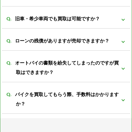
す。
トの場合プラス評価しますが、ノーマルパーツが無い
事故前の車両より査定額は落ちてしまいますが、買取
状態ですとマイナス評価となる車両もあります。
旧車・希少車両でも買取は可能ですか？
可能です。 一般的に廃車費用は8000～数万円かかると
言われています。 事故車を所有していても利用価値は
買取可能です。旧車・希少車両は相場がわからなかっ
なく、処分する際には必ず廃車費用がかかります。 バ
ローンの残債がありますが売却できますか？
たりと扱える会社が少ない為、売却が難しいとされて
イク屋だからこそ修理すれば再使用できるパーツがあ
います。 しかし弊社は経験豊富な査定員がいる為、安
可能ですが、バイクの売却額からローン残額を清算し
ったり利用方法は色々のあるので是非ご相談下さい。
心してご売却頂けるかと思います。
オートバイの書類を紛失してしまったのですが買
たあとの残金をお振込みとさせて頂きます。
取はできますか？
可能です。書類再発行後の振込となります。 また廃車
バイクを買取してもらう際、手数料はかかります
済の書類の紛失の場合は再発行の際に廃車した際の日
か？
時、ナンバープレートの番号、住所、名義人のお名前
が必須となります。 上記の4点がわからない場合廃車
通常のバイクであれば一切手数料は不要ですが、 お値
書の再発行は不可となります。 書類の再発行が不可で
段が付けられないバイクや書類紛失したバイクのみ引