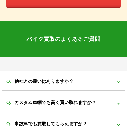
バイク買取のよくあるご質問
他社との違いはありますか？
弊社は同グループ内に小売や輸出部門があり他社より
カスタム車輌でも高く買い取れますか？
もバイクの販売先がある為、 在庫を抱える事も無くコ
ストの削減が可能となっております。 その結果、買取
買取可能です。 改造は、改造者の趣味、傾向が大きく
価格を高くさせていただく事が可能になっておりま
事故車でも買取してもらえますか？
反映される車両がほとんどです。 ノーマル部品とセッ