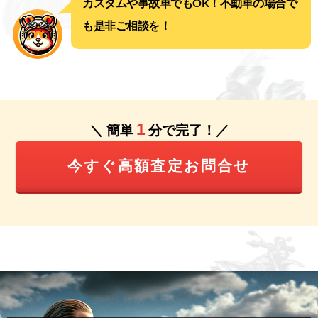
カスタムや事故車でもOK！不動車の場合で
も是非ご相談を！
1
＼ 簡単
分で完了！／
今すぐ高額査定お問合せ