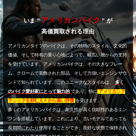
アメリカンバイク
いま ”
” が
高価買取される理由
アメリカンタイプのバイクは、その独特のスタイル、文化的
価値、そして特有の乗り心地によって、幅広い層からの支持
を受けています。アメリカンバイクは、その大きなフレー
ム、クロームで装飾された部品、そして力強いエンジンサウ
ンドで知られています。このユニークなスタイルは、
多く
のバイク愛好家にとって魅力的
であり、特に
アメリカンク
ラシックを好む人々から高い評価
を受けます。
多くのアメリカンバイクは、耐久性が高く信頼性のあるエン
ジンを搭載しています。これにより、古いモデルであっても
長期間にわたり使用することができ、良好な状態で保持され