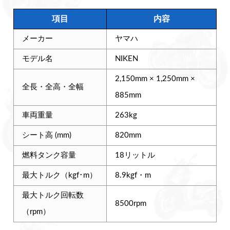
項目
内容
メーカー
ヤマハ
モデル名
NIKEN
2,150mm × 1,250mm ×
全長・全高・全幅
885mm
車両重量
263kg
シート高 (mm)
820mm
燃料タンク容量
18リットル
最大トルク（kgf･m）
8.9kgf・m
最大トルク回転数
8500rpm
（rpm）