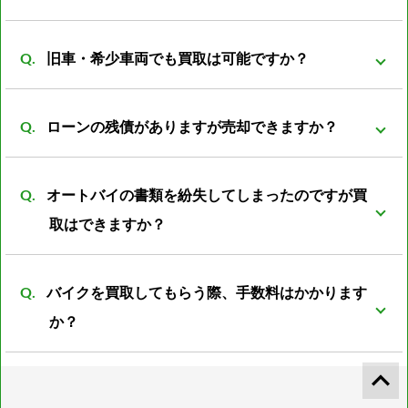
す。
トの場合プラス評価しますが、ノーマルパーツが無い
事故前の車両より査定額は落ちてしまいますが、買取
状態ですとマイナス評価となる車両もあります。
旧車・希少車両でも買取は可能ですか？
可能です。 一般的に廃車費用は8000～数万円かかると
言われています。 事故車を所有していても利用価値は
買取可能です。旧車・希少車両は相場がわからなかっ
なく、処分する際には必ず廃車費用がかかります。 バ
ローンの残債がありますが売却できますか？
たりと扱える会社が少ない為、売却が難しいとされて
イク屋だからこそ修理すれば再使用できるパーツがあ
います。 しかし弊社は経験豊富な査定員がいる為、安
可能ですが、バイクの売却額からローン残額を清算し
ったり利用方法は色々のあるので是非ご相談下さい。
心してご売却頂けるかと思います。
オートバイの書類を紛失してしまったのですが買
たあとの残金をお振込みとさせて頂きます。
取はできますか？
可能です。書類再発行後の振込となります。 また廃車
バイクを買取してもらう際、手数料はかかります
済の書類の紛失の場合は再発行の際に廃車した際の日
か？
時、ナンバープレートの番号、住所、名義人のお名前
が必須となります。 上記の4点がわからない場合廃車
通常のバイクであれば一切手数料は不要ですが、 お値
keyboard_arrow_up
書の再発行は不可となります。 書類の再発行が不可で
段が付けられないバイクや書類紛失したバイクのみ引