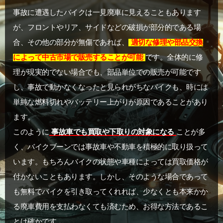
事故に遭遇したバイクは一見廃車に見えることもあります
が、フロントやリア、サイドなどの破損が部分的である場
合、その他の部分が無傷であれば、
適切な修理や部品交換
によって中古市場で販売することが可能
です。全体的に修
理が現実的でない場合でも、部品単位での販売が可能です
し、事故で動かなくなったと見られがちなバイクも、時には
単純な燃料切れやバッテリー上がりが原因であることがあり
ます。
このように
事故車でも買取や下取りの対象になる
ことが多
く、バイクブーンでは事故車や不動車を積極的に取り扱って
います。もちろんバイクの状態や車種によっては買取価格が
付かないこともあります。しかし、そのような場合であって
も無料でバイクを引き取ってくれれば、少なくとも本来かか
る廃車費用を支払わなくても済むため、お得な方法であるこ
とは確かです。