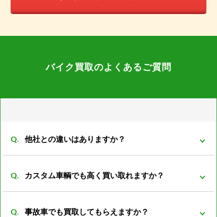
バイク買取のよくあるご質問
他社との違いはありますか？
弊社は同グループ内に小売や輸出部門があり他社より
カスタム車輌でも高く買い取れますか？
もバイクの販売先がある為、 在庫を抱える事も無くコ
ストの削減が可能となっております。 その結果、買取
買取可能です。 改造は、改造者の趣味、傾向が大きく
価格を高くさせていただく事が可能になっておりま
事故車でも買取してもらえますか？
反映される車両がほとんどです。 ノーマル部品とセッ