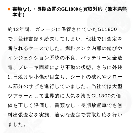
書類なし・長期放置のGL1800を買取対応（熊本県熊
本市）
約12年間、ガレージに保管されていたGL1800
で、登録書類を紛失してしまい、他社では査定を
断られるケースでした。燃料タンク内部の錆びや
インジェクション系統の不良、バッテリー完全放
電、ブレーキ固着により不動の状態。さらに外装
は日焼けや小傷が目立ち、シートの破れやクロー
ム部分のサビも進行していました。当社では大型
ツアラーとして世界的に人気を誇るGL1800の価
値を正しく評価し、書類なし・長期放置車でも無
料出張査定を実施。適切な査定で買取対応を行い
ました。