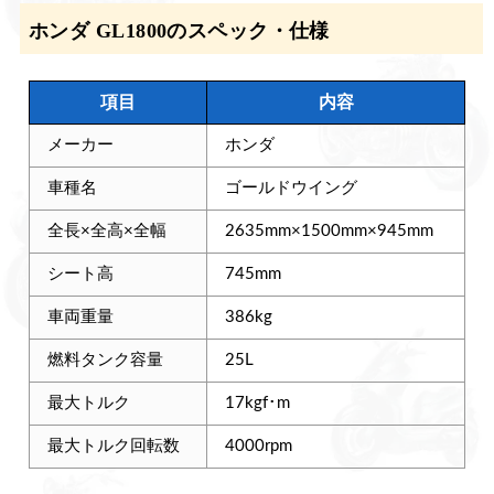
ホンダ GL1800のスペック・仕様
項目
内容
メーカー
ホンダ
車種名
ゴールドウイング
全長×全高×全幅
2635mm×1500mm×945mm
シート高
745mm
車両重量
386kg
燃料タンク容量
25L
最大トルク
17kgf･m
最大トルク回転数
4000rpm