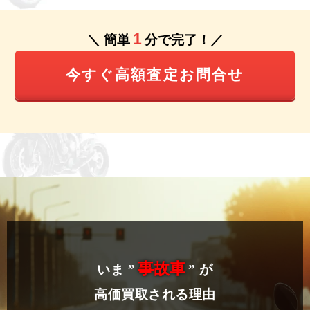
1
＼ 簡単
分で完了！／
今すぐ高額査定お問合せ
事故車
いま ”
” が
高価買取される理由