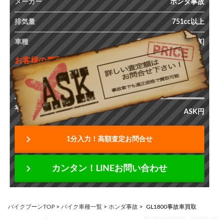
メーカー
ホンダ事故
排気量
751cc以上
車種
GL1800 SC47 [事故車]
お客様の買取査定額
ASK
最高価格
円
平均価格
ASK円
chevron_right
1分入力！高額査定お問合せ
chevron_right
カンタン！LINEお問い合わせ
バイクブーンTOP
>
バイク車種一覧
>
ホンダ事故
>
GL1800事故車買取