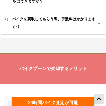
取はできますか？
可能です。書類再発行後の振込となります。 また廃車
バイクを買取してもらう際、手数料はかかります
済の書類の紛失の場合は再発行の際に廃車した際の日
か？
時、ナンバープレートの番号、住所、名義人のお名前
が必須となります。 上記の4点がわからない場合廃車
通常のバイクであれば一切手数料は不要ですが、 お値
書の再発行は不可となります。 書類の再発行が不可で
段が付けられないバイクや書類紛失したバイクのみ引
も買取は可能ですが、バイクとしてではなく部品扱い
き上げ代、書類の再発行代が必要となります。
になる為、査定額は通常のバイクより下がります。
バイクブーンで売却するメリット
keyboard_arrow_up
24時間バイク査定が可能