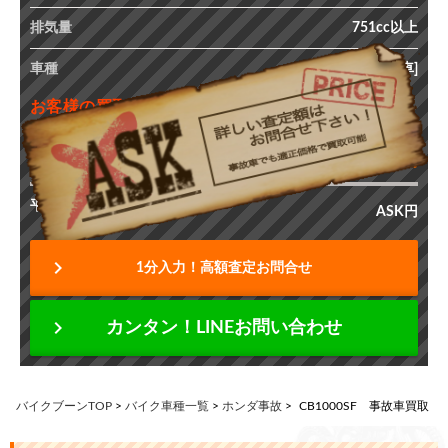
排気量
751cc以上
車種
CB1000SF[事故車]
お客様の買取査定額
ASK
最高価格
円
平均価格
ASK円
chevron_right
1分入力！高額査定お問合せ
chevron_right
カンタン！LINEお問い合わせ
バイクブーンTOP
>
バイク車種一覧
>
ホンダ事故
>
CB1000SF 事故車買取