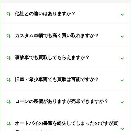
他社との違いはありますか？
弊社は同グループ内に小売や輸出部門があり他社より
カスタム車輌でも高く買い取れますか？
もバイクの販売先がある為、 在庫を抱える事も無くコ
ストの削減が可能となっております。 その結果、買取
買取可能です。 改造は、改造者の趣味、傾向が大きく
価格を高くさせていただく事が可能になっておりま
事故車でも買取してもらえますか？
反映される車両がほとんどです。 ノーマル部品とセッ
す。
トの場合プラス評価しますが、ノーマルパーツが無い
事故前の車両より査定額は落ちてしまいますが、買取
状態ですとマイナス評価となる車両もあります。
旧車・希少車両でも買取は可能ですか？
可能です。 一般的に廃車費用は8000～数万円かかると
言われています。 事故車を所有していても利用価値は
買取可能です。旧車・希少車両は相場がわからなかっ
なく、処分する際には必ず廃車費用がかかります。 バ
ローンの残債がありますが売却できますか？
たりと扱える会社が少ない為、売却が難しいとされて
イク屋だからこそ修理すれば再使用できるパーツがあ
います。 しかし弊社は経験豊富な査定員がいる為、安
可能ですが、バイクの売却額からローン残額を清算し
ったり利用方法は色々のあるので是非ご相談下さい。
心してご売却頂けるかと思います。
オートバイの書類を紛失してしまったのですが買
たあとの残金をお振込みとさせて頂きます。