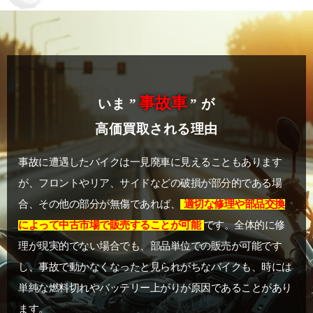
事故車
いま ”
” が
高価買取される理由
事故に遭遇したバイクは一見廃車に見えることもあります
が、フロントやリア、サイドなどの破損が部分的である場
合、その他の部分が無傷であれば、
適切な修理や部品交換
によって中古市場で販売することが可能
です。全体的に修
理が現実的でない場合でも、部品単位での販売が可能です
し、事故で動かなくなったと見られがちなバイクも、時には
単純な燃料切れやバッテリー上がりが原因であることがあり
ます。