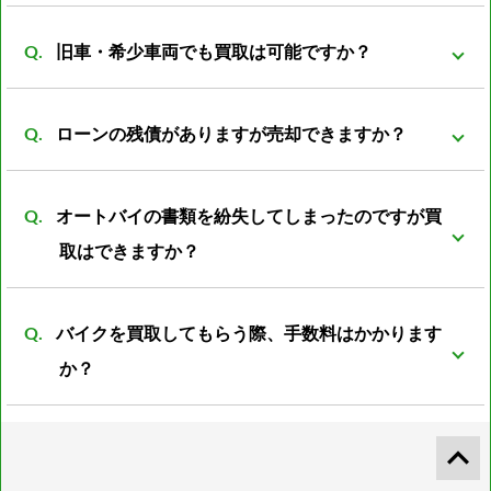
す。
トの場合プラス評価しますが、ノーマルパーツが無い
事故前の車両より査定額は落ちてしまいますが、買取
状態ですとマイナス評価となる車両もあります。
旧車・希少車両でも買取は可能ですか？
可能です。 一般的に廃車費用は8000～数万円かかると
言われています。 事故車を所有していても利用価値は
買取可能です。旧車・希少車両は相場がわからなかっ
なく、処分する際には必ず廃車費用がかかります。 バ
ローンの残債がありますが売却できますか？
たりと扱える会社が少ない為、売却が難しいとされて
イク屋だからこそ修理すれば再使用できるパーツがあ
います。 しかし弊社は経験豊富な査定員がいる為、安
可能ですが、バイクの売却額からローン残額を清算し
ったり利用方法は色々のあるので是非ご相談下さい。
心してご売却頂けるかと思います。
オートバイの書類を紛失してしまったのですが買
たあとの残金をお振込みとさせて頂きます。
取はできますか？
可能です。書類再発行後の振込となります。 また廃車
バイクを買取してもらう際、手数料はかかります
済の書類の紛失の場合は再発行の際に廃車した際の日
か？
時、ナンバープレートの番号、住所、名義人のお名前
が必須となります。 上記の4点がわからない場合廃車
通常のバイクであれば一切手数料は不要ですが、 お値
keyboard_arrow_up
書の再発行は不可となります。 書類の再発行が不可で
段が付けられないバイクや書類紛失したバイクのみ引
も買取は可能ですが、バイクとしてではなく部品扱い