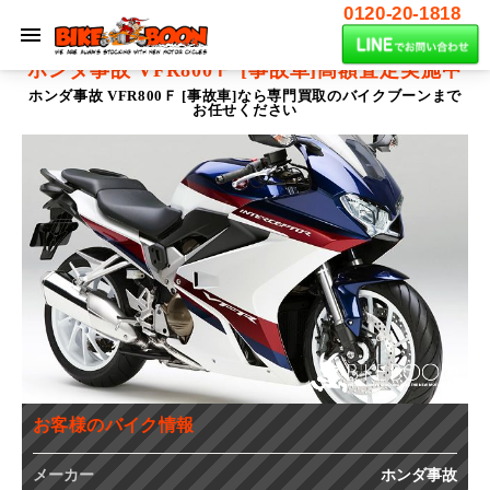
0120-20-1818
ホンダ事故 VFR800Ｆ [事故車]
高額査定実施中
ホンダ事故 VFR800Ｆ [事故車]なら専門買取のバイクブーンまで
お任せください
お客様のバイク情報
メーカー
ホンダ事故