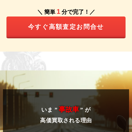
1
＼ 簡単
分で完了！／
今すぐ高額査定お問合せ
事故車
いま ”
” が
高価買取される理由