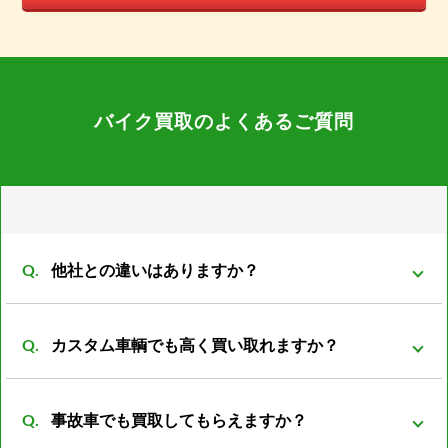
バイク買取のよくあるご質問
他社との違いはありますか？
弊社は同グループ内に小売や輸出部門があり他社より
カスタム車輌でも高く買い取れますか？
もバイクの販売先がある為、 在庫を抱える事も無くコ
ストの削減が可能となっております。 その結果、買取
買取可能です。 改造は、改造者の趣味、傾向が大きく
価格を高くさせていただく事が可能になっておりま
事故車でも買取してもらえますか？
反映される車両がほとんどです。 ノーマル部品とセッ