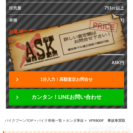
排気量
751cc以上
車種
VFR800Ｆ [事故車]
お客様の買取査定額
ASK
最高価格
円
平均価格
ASK円
chevron_right
1分入力！高額査定お問合せ
chevron_right
カンタン！LINEお問い合わせ
バイクブーンTOP
>
バイク車種一覧
>
ホンダ事故
>
VFR800F 事故車買取