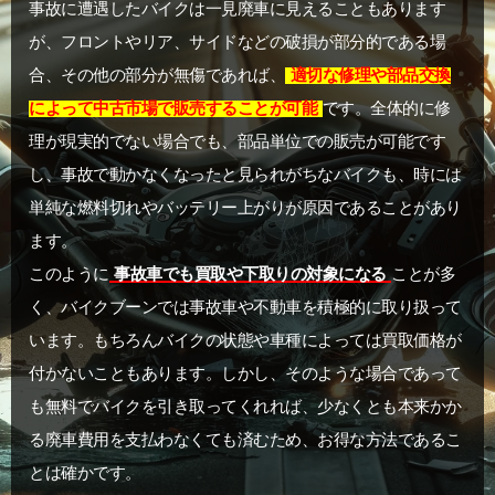
事故に遭遇したバイクは一見廃車に見えることもあります
が、フロントやリア、サイドなどの破損が部分的である場
合、その他の部分が無傷であれば、
適切な修理や部品交換
によって中古市場で販売することが可能
です。全体的に修
理が現実的でない場合でも、部品単位での販売が可能です
し、事故で動かなくなったと見られがちなバイクも、時には
単純な燃料切れやバッテリー上がりが原因であることがあり
ます。
このように
事故車でも買取や下取りの対象になる
ことが多
く、バイクブーンでは事故車や不動車を積極的に取り扱って
います。もちろんバイクの状態や車種によっては買取価格が
付かないこともあります。しかし、そのような場合であって
も無料でバイクを引き取ってくれれば、少なくとも本来かか
る廃車費用を支払わなくても済むため、お得な方法であるこ
とは確かです。