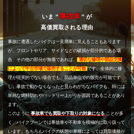
事故車
いま ”
” が
高価買取される理由
事故に遭遇したバイクは一見廃車に見えることもあります
が、フロントやリア、サイドなどの破損が部分的である場
合、その他の部分が無傷であれば、
適切な修理や部品交換
によって中古市場で販売することが可能
です。全体的に修
理が現実的でない場合でも、部品単位での販売が可能です
し、事故で動かなくなったと見られがちなバイクも、時には
単純な燃料切れやバッテリー上がりが原因であることがあり
ます。
このように
事故車でも買取や下取りの対象になる
ことが多
く、バイクブーンでは事故車や不動車を積極的に取り扱って
います。もちろんバイクの状態や車種によっては買取価格が