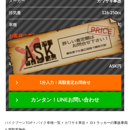
メーカー
カワサキ事故
排気量
126-250cc
車種
Dトラッカー [事故車]
お客様の買取査定額
ASK
最高価格
円
平均価格
ASK円
chevron_right
1分入力！高額査定お問合せ
chevron_right
カンタン！LINEお問い合わせ
バイクブーンTOP
>
バイク車種一覧
>
カワサキ事故
>
Dトラッカーの事故車両
も買取実施中