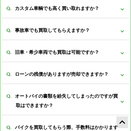
弊社は同グループ内に小売や輸出部門があり他社より
カスタム車輌でも高く買い取れますか？
もバイクの販売先がある為、 在庫を抱える事も無くコ
ストの削減が可能となっております。 その結果、買取
買取可能です。 改造は、改造者の趣味、傾向が大きく
価格を高くさせていただく事が可能になっておりま
事故車でも買取してもらえますか？
反映される車両がほとんどです。 ノーマル部品とセッ
す。
トの場合プラス評価しますが、ノーマルパーツが無い
事故前の車両より査定額は落ちてしまいますが、買取
状態ですとマイナス評価となる車両もあります。
旧車・希少車両でも買取は可能ですか？
可能です。 一般的に廃車費用は8000～数万円かかると
言われています。 事故車を所有していても利用価値は
買取可能です。旧車・希少車両は相場がわからなかっ
なく、処分する際には必ず廃車費用がかかります。 バ
ローンの残債がありますが売却できますか？
たりと扱える会社が少ない為、売却が難しいとされて
イク屋だからこそ修理すれば再使用できるパーツがあ
います。 しかし弊社は経験豊富な査定員がいる為、安
可能ですが、バイクの売却額からローン残額を清算し
ったり利用方法は色々のあるので是非ご相談下さい。
心してご売却頂けるかと思います。
オートバイの書類を紛失してしまったのですが買
たあとの残金をお振込みとさせて頂きます。
取はできますか？
keyboard_arrow_up
可能です。書類再発行後の振込となります。 また廃車
バイクを買取してもらう際、手数料はかかります
済の書類の紛失の場合は再発行の際に廃車した際の日