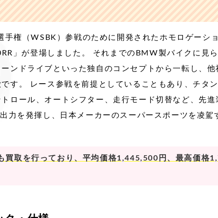
界選手権（WSBK）参戦のために開発されたホモロゲーシ
00RR」が登場しました。 それまでのBMW製バイクに見
ェーンドライブといった独自のコンセプトから一転し、他
です。 レース参戦を前提としていることもあり、チタン
ントロール、オートシフター、走行モード切替など、先進
る出力を発揮し、日本メーカーのスーパースポーツを凌駕
取を行っており、平均価格1,445,500円、最高価格1,7