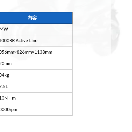
内容
BMW
1000RR Active Line
056mm×826mm×1138mm
20mm
04kg
7.5L
10N・m
0000rpm