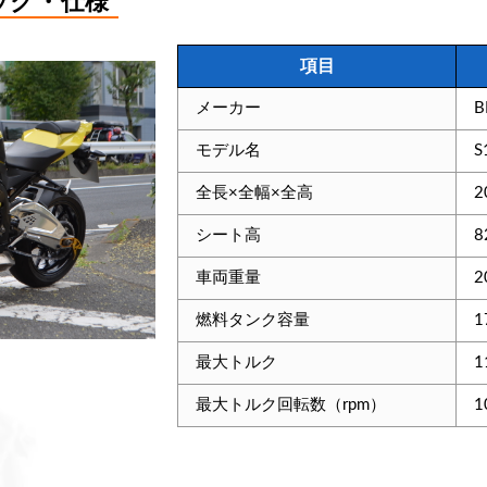
ペック・仕様
項目
メーカー
モデル名
S
全長×全幅×全高
2
シート高
8
車両重量
2
燃料タンク容量
1
最大トルク
1
最大トルク回転数（rpm）
1