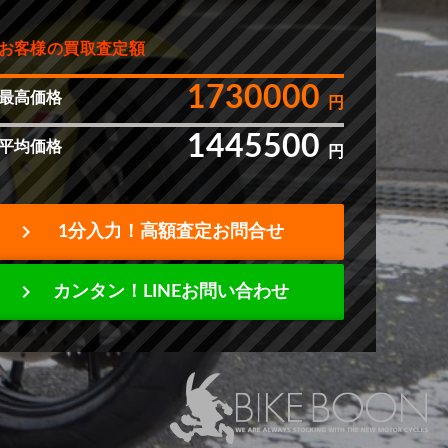
お客様の買取査定額
1730000
最高価格
円
1445500
平均価格
円
chevron_right
1分入力！高額査定お問合せ
chevron_right
カンタン！LINEお問い合わせ