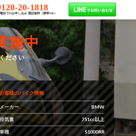
0120-20-1818
電話でのお申し込み 通話無料（携帯OK）
実施中
せください
お客様のバイク情報
メーカー
BMW
排気量
751cc以上
車種
S1000RR