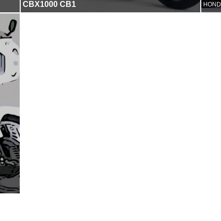
CBX1000 CB1
HOND