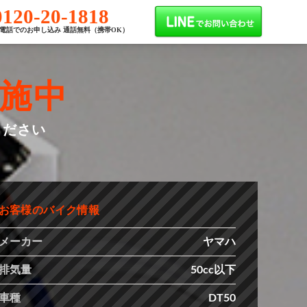
0120-20-1818
電話でのお申し込み 通話無料（携帯OK）
施中
ください
お客様のバイク情報
メーカー
ヤマハ
排気量
50cc以下
車種
DT50