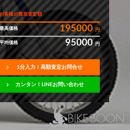
お客様の買取査定額
195000
最高価格
円
95000
平均価格
円
chevron_right
1分入力！高額査定お問合せ
chevron_right
カンタン！LINEお問い合わせ