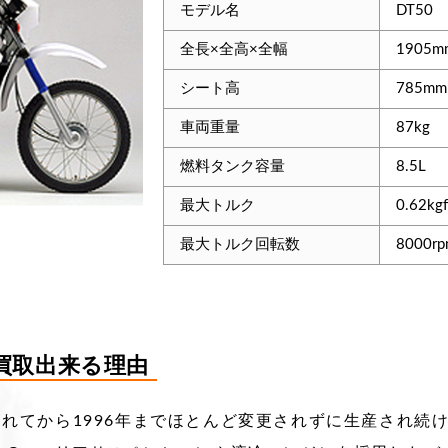
モデル名
DT50
全長×全高×全幅
1905m
シート高
785mm
車両重量
87kg
燃料タンク容量
8.5L
最大トルク
0.62k
最大トルク回転数
8000r
価買取出来る理由
入されてから1996年までほとんど変更されずに生産され