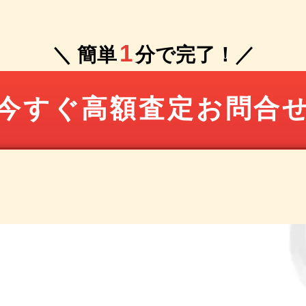
1
＼ 簡単
分で完了！／
今すぐ高額査定お問合