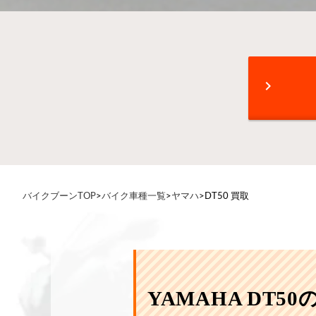
chevron_right
バイクブーンTOP
>
バイク車種一覧
>
ヤマハ
>
DT50 買取
YAMAHA DT