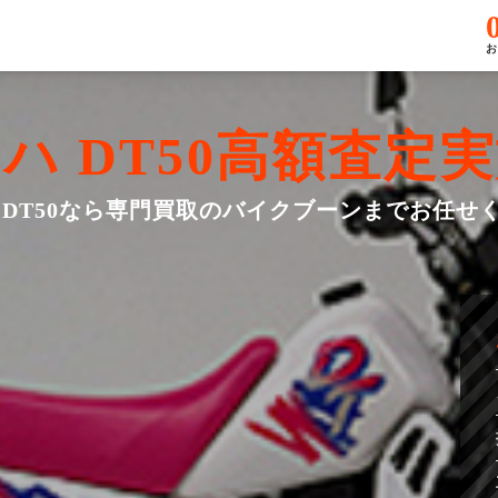
お
ハ DT50
高額査定実
 DT50なら専門買取のバイクブーンまでお任せ