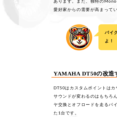
あります。また、独特のMon
愛好家からの需要が高まって
バイ
よ！
YAMAHA DT50の改
DT50はカスタムポイントは
サウンドが変わるのはもちろ
ヤ交換とオフロードを走るバ
た1台です。