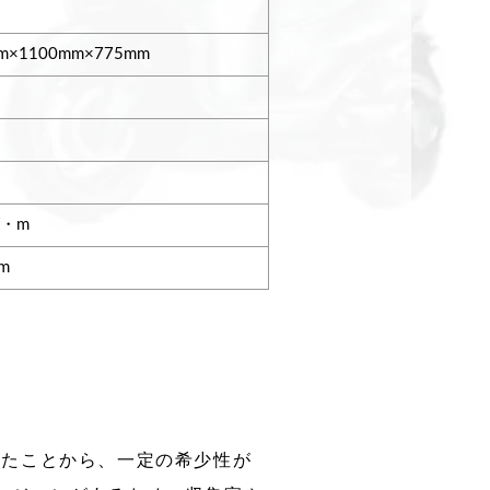
m×1100mm×775mm
gf・m
pm
続けたことから、一定の希少性が