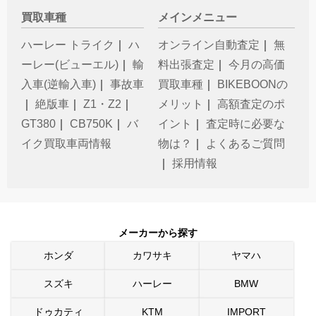
買取車種
メインメニュー
ハーレー トライク
｜
ハ
オンライン自動査定
｜
無
ーレー(ビューエル)
｜
輸
料出張査定
｜
今月の高価
入車(逆輸入車)
｜
事故車
買取車種
｜
BIKEBOONの
｜
絶版車
｜
Z1・Z2
｜
メリット
｜
高額査定のポ
GT380
｜
CB750K
｜
バ
イント
｜
査定時に必要な
イク買取車両情報
物は？
｜
よくあるご質問
｜
採用情報
メーカーから探す
ホンダ
カワサキ
ヤマハ
スズキ
ハーレー
BMW
ドゥカティ
KTM
IMPORT